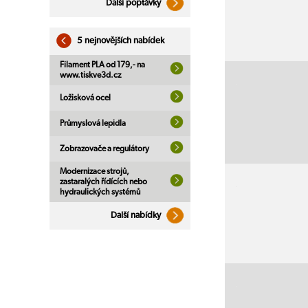
Další poptávky
5 nejnovějších nabídek
Filament PLA od 179,- na
www.tiskve3d.cz
Ložisková ocel
Průmyslová lepidla
Zobrazovače a regulátory
Modernizace strojů,
zastaralých řídících nebo
hydraulických systémů
Další nabídky