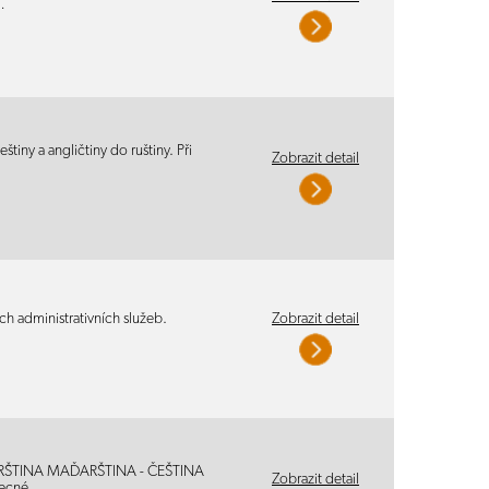
…
iny a angličtiny do ruštiny. Při
Zobrazit detail
ch administrativních služeb.
Zobrazit detail
AĎARŠTINA MAĎARŠTINA - ČEŠTINA
Zobrazit detail
obecné…