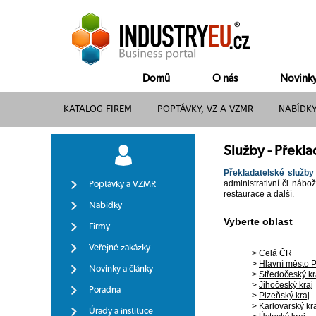
Domů
O nás
Novink
KATALOG FIREM
POPTÁVKY, VZ A VZMR
NABÍDK
Služby - Překla
Překladatelské služby
administrativní či nábo
Poptávky a VZMR
restaurace a další.
Nabídky
Vyberte oblast
Firmy
Veřejné zakázky
>
Celá ČR
>
Hlavní město 
Novinky a články
>
Středočeský kr
>
Jihočeský kraj
Poradna
>
Plzeňský kraj
>
Karlovarský kr
Úřady a instituce