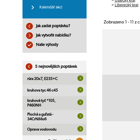
>
Ústecký kraj
>
Liberecký kraj
Kalendář akcí
Zobrazeno 1 - 11 z
Jak zadat poptávku?
Jak vytvořit nabídku?
Naše výhody
5 nejnovějších poptávek
rúra 20x7, E235+C
kruhova tyc 46 c45
kruhová tyč *105,
P460NH
Plochá a guľatá -
34CrNiMo6
Oprava vodovodu