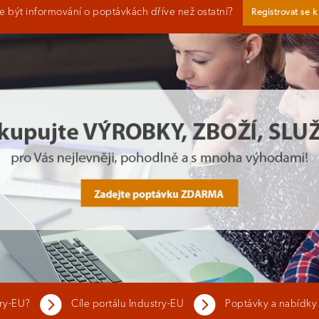
 být informování o poptávkách dříve než ostatní?
Registrovat se 
try-EU?
Cíle portálu Industry-EU
Poptávky a nabídky