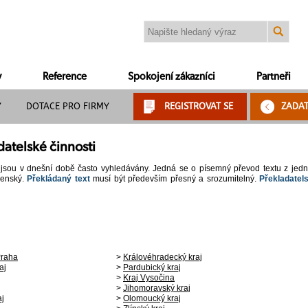
y
Reference
Spokojení zákazníci
Partneři
Y
DOTACE PRO FIRMY
REGISTROVAT SE
ZADA
datelské činnosti
jsou v dnešní době často vyhledávány. Jedná se o písemný převod textu z jedn
ženský.
Překládaný text
musí být především přesný a srozumitelný.
Překladatel
Praha
>
Královéhradecký kraj
aj
>
Pardubický kraj
>
Kraj Vysočina
>
Jihomoravský kraj
aj
>
Olomoucký kraj