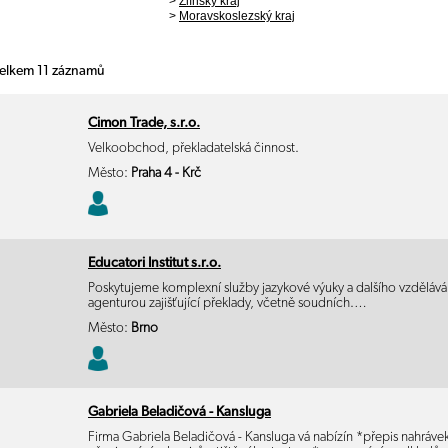
>
Zlínský kraj
>
Moravskoslezský kraj
 celkem 11 záznamů
Cimon Trade, s.r.o.
Velkoobchod, překladatelská činnost.
Město:
Praha 4 - Krč
Educatori Institut s.r.o.
Poskytujeme komplexní služby jazykové výuky a dalšího vzdělávání
agenturou zajišťující překlady, včetně soudních.…
Město:
Brno
Gabriela Beladičová - Kansluga
Firma Gabriela Beladičová - Kansluga vá nabízín *přepis nahrávek 