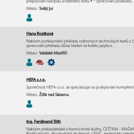
přepisování rukopisů a tištěného textu • * zpracování podkladů
Město:
Svätý Jur
Hana Rostková
Nabízím profesionální překlady odborných technických textů z češt
zpracování překladu důraz kladen na kvalitu jazyka a…
Město:
Valašské Meziříčí
HEFA s.r.o.
Společnost HEFA s.r.o. se specializuje na poskytování kompletní
Město:
Žďár nad Sázavou
Ing. Ferdinand Tóth
Nabízím překladatelské a tlumočnické služby. ČEŠTINA - M
Rodilý mluvčí, dlouhodobá zkušenost, OSVČ, technické i vše