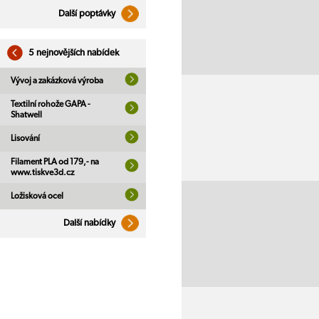
Další poptávky
5 nejnovějších nabídek
Vývoj a zakázková výroba
Textilní rohože GAPA -
Shatwell
Lisování
Filament PLA od 179,- na
www.tiskve3d.cz
Ložisková ocel
Další nabídky