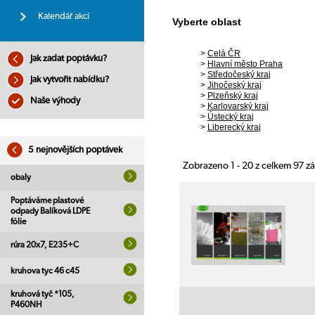
Kalendář akcí
Vyberte oblast
>
Celá ČR
Jak zadat poptávku?
>
Hlavní město Praha
>
Středočeský kraj
Jak vytvořit nabídku?
>
Jihočeský kraj
>
Plzeňský kraj
Naše výhody
>
Karlovarský kraj
>
Ústecký kraj
>
Liberecký kraj
5 nejnovějších poptávek
Zobrazeno 1 - 20 z celkem 97 
obaly
Poptáváme plastové
odpady Balíková LDPE
fólie
rúra 20x7, E235+C
kruhova tyc 46 c45
kruhová tyč *105,
P460NH