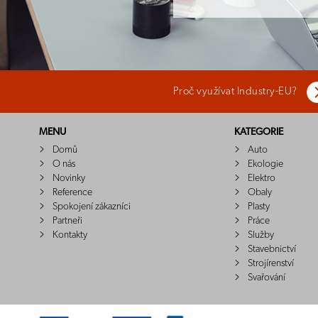
Proč využívat Industry-EU?
MENU
KATEGORIE
Domů
Auto
O nás
Ekologie
Novinky
Elektro
Reference
Obaly
Spokojení zákazníci
Plasty
Partneři
Práce
Kontakty
Služby
Stavebnictví
Strojírenství
Svařování