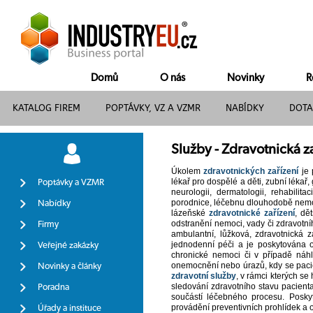
Domů
O nás
Novinky
R
KATALOG FIREM
POPTÁVKY, VZ A VZMR
NABÍDKY
DOTA
Služby - Zdravotnická z
Úkolem
zdravotnických zařízení
je 
lékař pro dospělé a děti, zubní lékař
Poptávky a VZMR
neurologii, dermatologii, rehabilita
porodnice, léčebnu dlouhodobě nemo
Nabídky
lázeňské
zdravotnické zařízení
, dě
odstranění nemoci, vady či zdravotní
Firmy
ambulantní, lůžková, zdravotnická z
jednodenní péči a je poskytována o
Veřejné zakázky
chronické nemoci či v případě náhl
onemocnění nebo úrazů, kdy se pacien
Novinky a články
zdravotní služby
, v rámci kterých se
sledování zdravotního stavu pacient
Poradna
součástí léčebného procesu. Poskyt
provádění preventivních prohlídek a 
Úřady a instituce