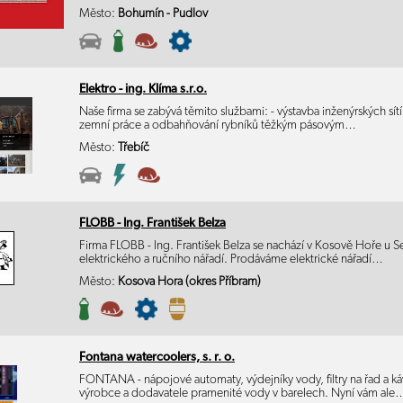
Město:
Bohumín - Pudlov
Elektro - ing. Klíma s.r.o.
Naše firma se zabývá těmito službami: - výstavba inženýrských sítí 
zemní práce a odbahňování rybníků těžkým pásovým…
Město:
Třebíč
FLOBB - Ing. František Belza
Firma FLOBB - Ing. František Belza se nachází v Kosově Hoře u Se
elektrického a ručního nářadí. Prodáváme elektrické nářadí…
Město:
Kosova Hora (okres Příbram)
Fontana watercoolers, s. r. o.
FONTANA - nápojové automaty, výdejníky vody, filtry na řad a ká
výrobce a dodavatele pramenité vody v barelech. Nyní vám ale