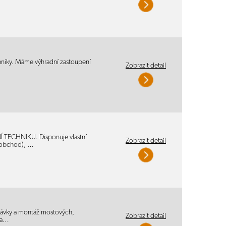
chniky. Máme výhradní zastoupení
Zobrazit detail
NÍ TECHNIKU. Disponuje vlastní
Zobrazit detail
oobchod), …
odávky a montáž mostových,
Zobrazit detail
h a…