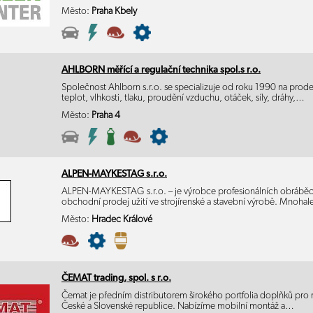
Město:
Praha Kbely
AHLBORN měřící a regulační technika spol.s r.o.
Společnost Ahlborn s.r.o. se specializuje od roku 1990 na prode
teplot, vlhkosti, tlaku, proudění vzduchu, otáček, síly, dráhy,…
Město:
Praha 4
ALPEN-MAYKESTAG s.r.o.
ALPEN-MAYKESTAG s.r.o. – je výrobce profesionálních obráběcí
obchodní prodej užití ve strojírenské a stavební výrobě. Mnoha
Město:
Hradec Králové
ČEMAT trading, spol. s r.o.
Čemat je předním distributorem širokého portfolia doplňků pro 
České a Slovenské republice. Nabízíme mobilní montáž a…