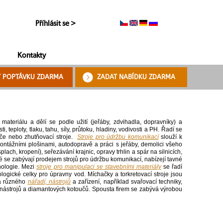
Příhlásit se >
Kontakty
T POPTÁVKU ZDARMA
ZADAT NABÍDKU ZDARMA
ateriálu a dělí se podle užití (jeřáby, zdvihadla, dopravníky) a
i, teploty, tlaku, tahu, síly, průtoku, hladiny, vodivosti a PH. Řadí se
ače nebo zhutňovací stroje.
Stroje pro údržbu komunikací
slouží k
tážními plošinami, autodopravě a práci s jeřáby, demolici všeho
lach, kropení), seřezávání krajnic, opravy trhlin a spár na silnicích,
eré se zabývají prodejem strojů pro údržbu komunikací, nabízejí tavné
hnologie. Mezi
stroje pro manipulaci se stavebními materiály
se řadí
gické celky pro úpravny vod. Míchačky a torkretovací stroje jsou
á různého
nářadí, nástrojů
a zařízení, například svařovací techniky,
ých nástrojů a diamantových kotoučů. Spousta firem se zabývá výrobou