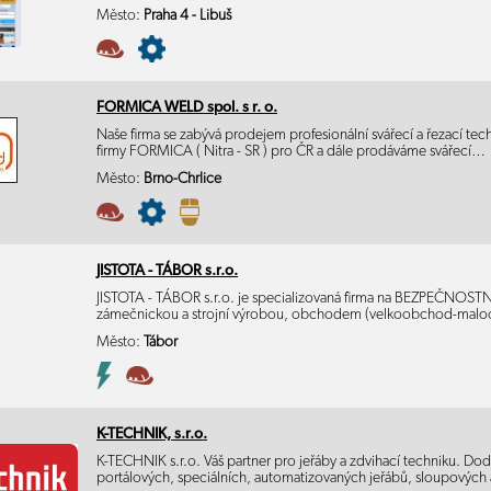
Město:
Praha 4 - Libuš
FORMICA WELD spol. s r. o.
Naše firma se zabývá prodejem profesionální svářecí a řezací te
firmy FORMICA ( Nitra - SR ) pro ČR a dále prodáváme svářecí…
Město:
Brno-Chrlice
JISTOTA - TÁBOR s.r.o.
JISTOTA - TÁBOR s.r.o. je specializovaná firma na BEZPEČNOST
zámečnickou a strojní výrobou, obchodem (velkoobchod-mal
Město:
Tábor
K-TECHNIK, s.r.o.
K-TECHNIK s.r.o. Váš partner pro jeřáby a zdvihací techniku. D
portálových, speciálních, automatizovaných jeřábů, sloupovýc