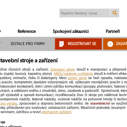
y
Reference
Spokojení zákazníci
Partneři
Y
DOTACE PRO FIRMY
REGISTROVAT SE
ZADA
tavební stroje a zařízení
žívá různých strojů a zařízení.
Dopravní stroje
slouží k manipulaci a přepravě m
 (sypký, kusový, kapaliny, plyny).
Měřící nástroje a přístroje
slouží k měření vlhkost
ulátory, snímače, čidla či datalogery. Mezi
zemní stroje
se řadí rypadla, naklad
racím, kompletním stavbám inženýrských sítí, výškovým montážním pracím s mon
istavování kontejnerů, letní i zimní údržbu komunikací (posypy, pluhování, tlakový sp
plochách, a odklízení sněhu z chodníků, silnic, zastávek a parkovišť. Společnosti, kt
 při výstavbě a opravě komunikací, rozstřikovače živic či stroje pro nátěrové tec
koobjemové nádrže, tlakové nádoby, ocelové nádrže na pohonné hmoty či technolo
e pro výrobu
, zpracování a dopravu betonových směsí. Ve
stavebnictví
se využív
niky, příslušentví pro svařování, odsávacích zařízení, filtračních jednotek, brusn
 servisem, údržbou a revizí
zdvihacích zařízení
.
roje