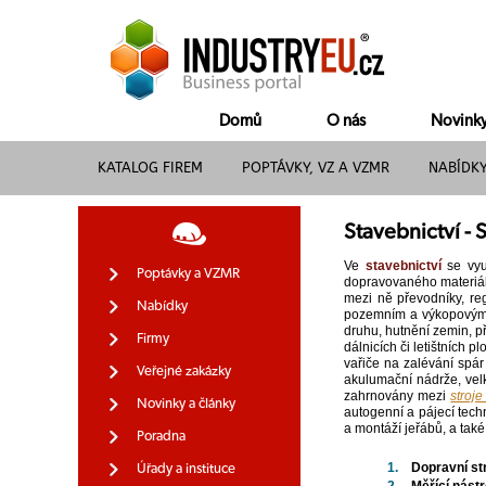
Domů
O nás
Novink
KATALOG FIREM
POPTÁVKY, VZ A VZMR
NABÍDK
Stavebnictví - S
Ve
stavebnictví
se vyu
Poptávky a VZMR
dopravovaného materiálu
mezi ně převodníky, reg
Nabídky
pozemním a výkopovým p
druhu, hutnění zemin, př
Firmy
dálnicích či letištních 
vařiče na zalévání spár
Veřejné zakázky
akulumační nádrže, vel
zahrnovány mezi
stroj
Novinky a články
autogenní a pájecí tech
a montáží jeřábů, a také
Poradna
1.
Dopravní st
Úřady a instituce