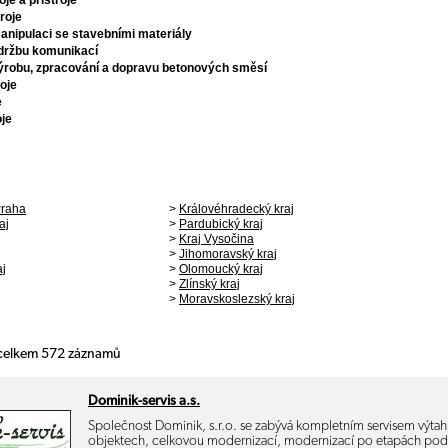
oje a přístroje
roje
manipulaci se stavebními materiály
údržbu komunikací
výrobu, zpracování a dopravu betonových směsí
oje
e
oje
Praha
>
Královéhradecký kraj
aj
>
Pardubický kraj
>
Kraj Vysočina
>
Jihomoravský kraj
aj
>
Olomoucký kraj
>
Zlínský kraj
>
Moravskoslezský kraj
 celkem 572 záznamů
Dominik-servis a.s.
Společnost Dominik, s.r.o. se zabývá kompletním servisem výta
objektech, celkovou modernizací, modernizací po etapách po