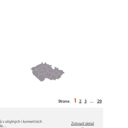
1
Strana:
2
3
...
29
hů v obytných i komerčních
Zobrazit detail
dle…