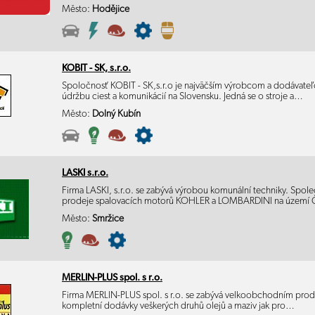
Město:
Hodějice
KOBIT - SK, s.r.o.
Spoločnosť KOBIT - SK,s.r.o je najväčším výrobcom a dodávateľ
údržbu ciest a komunikácií na Slovensku. Jedná se o stroje a…
Město:
Dolný Kubín
LASKI s.r.o.
Firma LASKI, s.r.o. se zabývá výrobou komunální techniky. Spol
prodeje spalovacích motorů KOHLER a LOMBARDINI na území
Město:
Smržice
MERLIN-PLUS spol. s r.o.
Firma MERLIN-PLUS spol. s r.o. se zabývá velkoobchodním prode
kompletní dodávky veškerých druhů olejů a maziv jak pro…