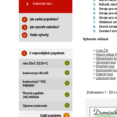
2.
Měřící nástr
Kalendář akcí
3.
Nářadí, nást
4.
Stroje pro 
5.
Stroje pro 
6.
Stroje pro 
Jak zadat poptávku?
7.
Úklidové str
8.
Zemní stroj
Jak vytvořit nabídku?
9.
Zvedací str
Naše výhody
Vyberte oblast
>
Celá ČR
5 nejnovějších poptávek
>
Hlavní město 
>
Středočeský kr
>
Jihočeský kraj
rúra 20x7, E235+C
>
Plzeňský kraj
>
Karlovarský kr
kruhova tyc 46 c45
>
Ústecký kraj
>
Liberecký kraj
kruhová tyč *105,
P460NH
Zobrazeno 1 - 20 z
Plochá a guľatá -
34CrNiMo6
Oprava vodovodu
Další poptávky