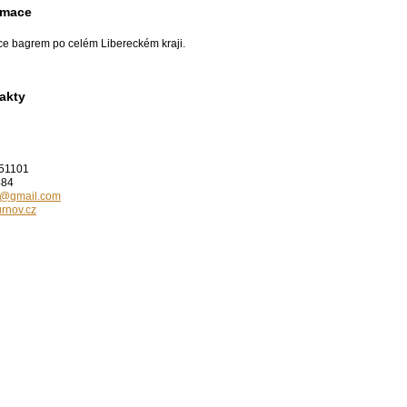
rmace
e bagrem po celém Libereckém kraji.
akty
,51101
484
v@gmail.com
rnov.cz