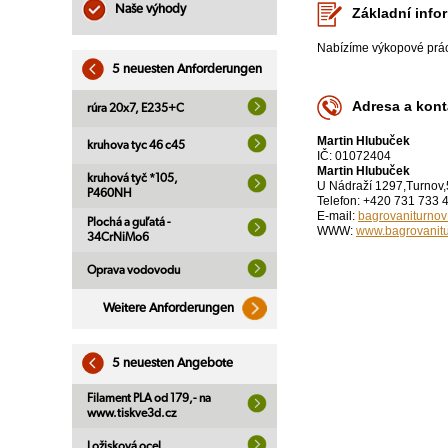
Naše výhody
Základní info
Nabízíme výkopové prác
5 neuesten Anforderungen
Adresa a kont
rúra 20x7, E235+C
Martin Hlubuček
kruhova tyc 46 c45
IČ: 01072404
Martin Hlubuček
kruhová tyč *105,
U Nádraží 1297,Turnov
P460NH
Telefon: +420 731 733 
E-mail:
bagrovaniturno
Plochá a guľatá -
WWW:
www.bagrovanitu
34CrNiMo6
Oprava vodovodu
Weitere Anforderungen
5 neuesten Angebote
Filament PLA od 179,- na
www.tiskve3d.cz
Ložisková ocel