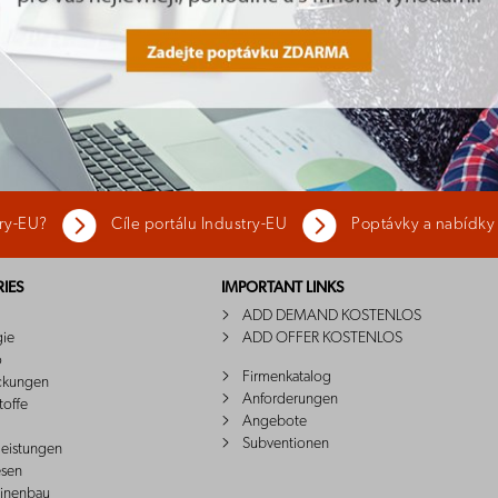
try-EU?
Cíle portálu Industry-EU
Poptávky a nabídky
IES
IMPORTANT LINKS
ADD DEMAND KOSTENLOS
gie
ADD OFFER KOSTENLOS
o
Firmenkatalog
ckungen
Anforderungen
toffe
Angebote
Subventionen
leistungen
sen
inenbau