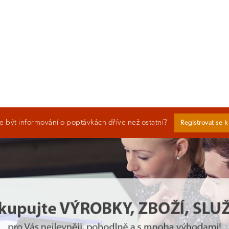
 být informování o poptávkách dříve než ostatní?
Registrovat se 