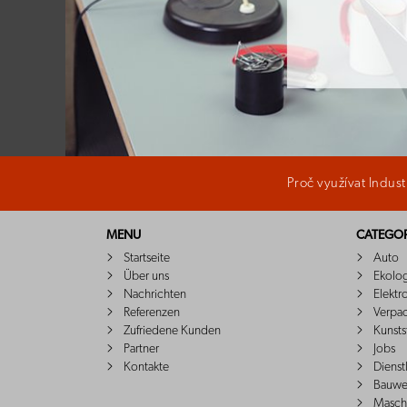
Proč využívat Indus
MENU
CATEGOR
Startseite
Auto
Über uns
Ekolo
Nachrichten
Elektr
Referenzen
Verpa
Zufriedene Kunden
Kunsts
Partner
Jobs
Kontakte
Dienst
Bauwe
Masch