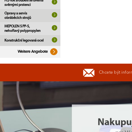
H2-lok šroubení se dvěma
svěrnými prstenci
Opravy a servis
obráběcích strojů
MEPOLEN S PP-S,
nehořlavý polypropylen
Konstrukční legovaná ocel
Weitere Angebote
Chcete být infor