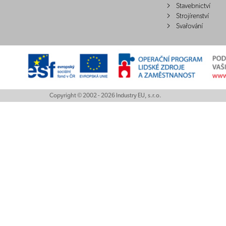
Stavebnictví
Strojírenství
Svařování
Copyright © 2002 - 2026 Industry EU, s.r.o.