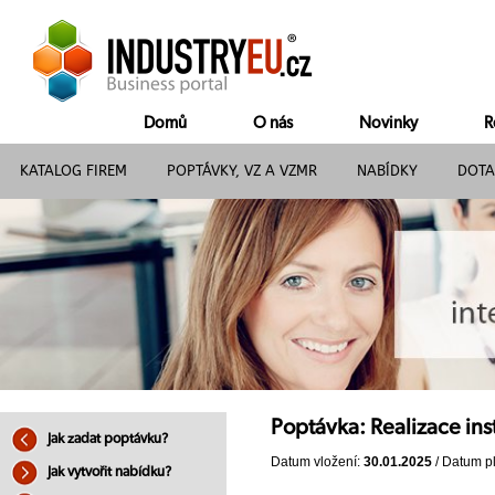
Domů
O nás
Novinky
R
KATALOG FIREM
POPTÁVKY, VZ A VZMR
NABÍDKY
DOTA
Poptávka: Realizace ins
Jak zadat poptávku?
Datum vložení:
30.01.2025
/ Datum pl
Jak vytvořit nabídku?