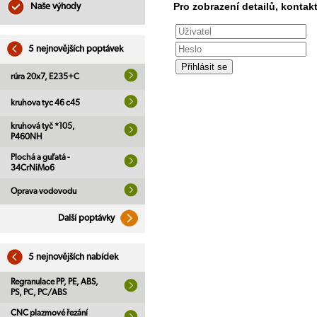
Pro zobrazení detailů, kontakt
Naše výhody
5 nejnovějších poptávek
rúra 20x7, E235+C
kruhova tyc 46 c45
kruhová tyč *105,
P460NH
Plochá a guľatá -
34CrNiMo6
Oprava vodovodu
Další poptávky
5 nejnovějších nabídek
Regranulace PP, PE, ABS,
PS, PC, PC/ABS
CNC plazmové řezání