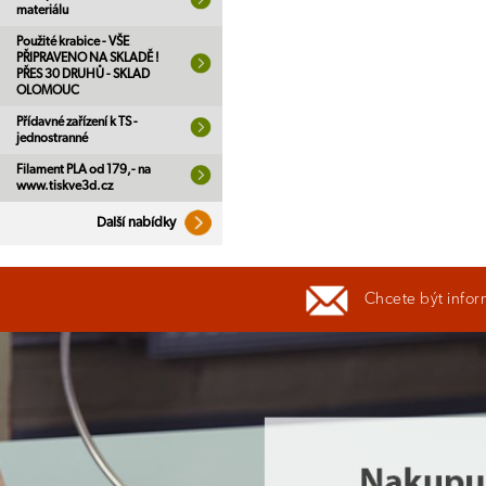
materiálu
Použité krabice - VŠE
PŘIPRAVENO NA SKLADĚ !
PŘES 30 DRUHŮ - SKLAD
OLOMOUC
Přídavné zařízení k TS -
jednostranné
Filament PLA od 179,- na
www.tiskve3d.cz
Další nabídky
Chcete být infor