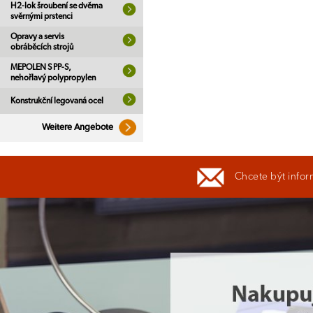
H2-lok šroubení se dvěma
svěrnými prstenci
Opravy a servis
obráběcích strojů
MEPOLEN S PP-S,
nehořlavý polypropylen
Konstrukční legovaná ocel
Weitere Angebote
Chcete být infor