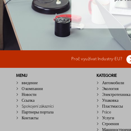
Proč využívat Industry-EU?
MENU
KATEGORIE
введение
Автомобили
О компании
Экология
Новости
Электротехника
Ссылка
Упаковка
Spokojení zákazníci
Пластмассы
Партнеры портала
Práce
Контакты
Услуги
Строения
Машиностроени