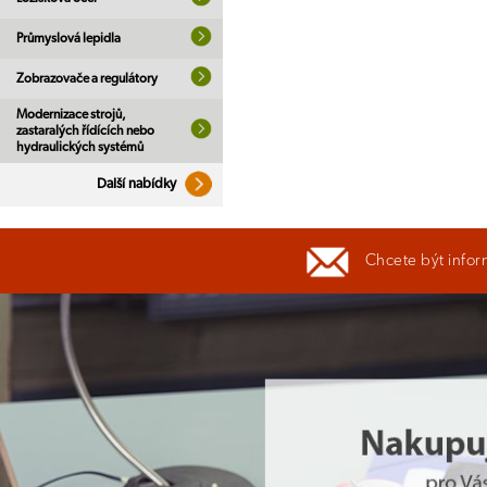
Průmyslová lepidla
Zobrazovače a regulátory
Modernizace strojů,
zastaralých řídících nebo
hydraulických systémů
Další nabídky
Chcete být infor