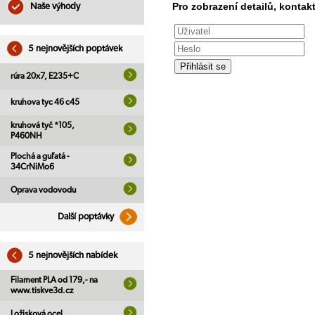
Pro zobrazení detailů, kontakt
Naše výhody
5 nejnovějších poptávek
rúra 20x7, E235+C
kruhova tyc 46 c45
kruhová tyč *105,
P460NH
Plochá a guľatá -
34CrNiMo6
Oprava vodovodu
Další poptávky
5 nejnovějších nabídek
Filament PLA od 179,- na
www.tiskve3d.cz
Ložisková ocel