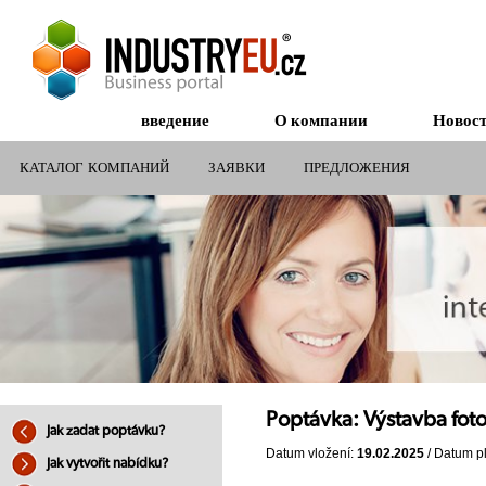
введение
О компании
Новос
КАТАЛОГ КОМПАНИЙ
ЗАЯВКИ
ПРЕДЛОЖЕНИЯ
СУБСИДИИ ДЛЯ КОМПАНИЙ
Poptávka: Výstavba foto
Jak zadat poptávku?
Datum vložení:
19.02.2025
/ Datum pl
Jak vytvořit nabídku?