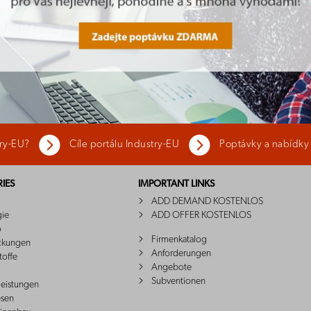
try-EU?
Cíle portálu Industry-EU
Poptávky a nabídky
IES
IMPORTANT LINKS
ADD DEMAND KOSTENLOS
gie
ADD OFFER KOSTENLOS
o
Firmenkatalog
ckungen
Anforderungen
toffe
Angebote
Subventionen
leistungen
sen