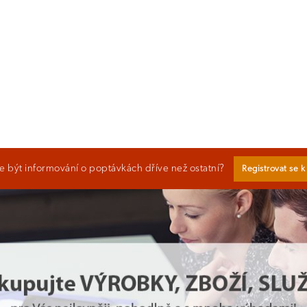
 být informování o poptávkách dříve než ostatní?
Registrovat se 