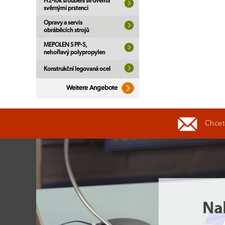
H2-lok šroubení se dvěma
svěrnými prstenci
Opravy a servis
obráběcích strojů
MEPOLEN S PP-S,
nehořlavý polypropylen
Konstrukční legovaná ocel
Weitere Angebote
Chcete