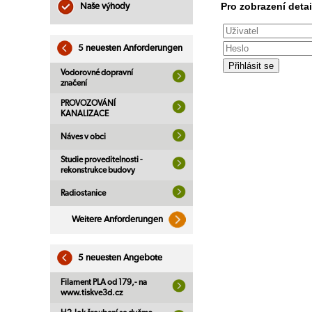
Pro zobrazení detai
Naše výhody
5 neuesten Anforderungen
Vodorovné dopravní
značení
PROVOZOVÁNÍ
KANALIZACE
Náves v obci
Studie proveditelnosti -
rekonstrukce budovy
Radiostanice
Weitere Anforderungen
5 neuesten Angebote
Filament PLA od 179,- na
www.tiskve3d.cz