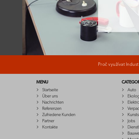
Proč využívat Indus
MENU
CATEGOR
Startseite
Auto
Über uns
Ekolo
Nachrichten
Elektr
Referenzen
Verpa
Zufriedene Kunden
Kunsts
Partner
Jobs
Kontakte
Dienst
Bauwe