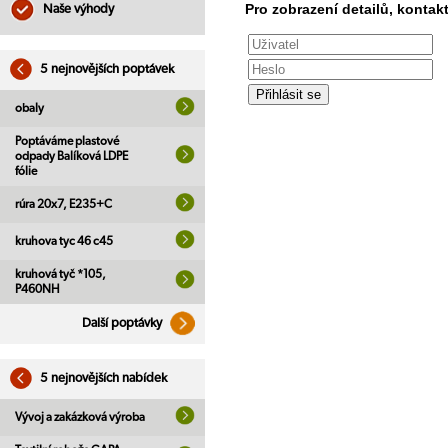
Pro zobrazení detailů, kontakt
Naše výhody
5 nejnovějších poptávek
obaly
Poptáváme plastové
odpady Balíková LDPE
fólie
rúra 20x7, E235+C
kruhova tyc 46 c45
kruhová tyč *105,
P460NH
Další poptávky
5 nejnovějších nabídek
Vývoj a zakázková výroba