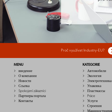
Proč využívat Industry-EU?
MENU
KATEGORIE
введение
Автомобили
О компании
Экология
Новости
Электротехника
Ссылка
Упаковка
Spokojení zákazníci
Пластмассы
Партнеры портала
Práce
Контакты
Услуги
Строения
Машиностроени