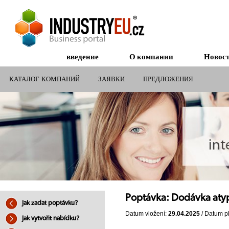
введение
О компании
Новос
КАТАЛОГ КОМПАНИЙ
ЗАЯВКИ
ПРЕДЛОЖЕНИЯ
СУБСИДИИ ДЛЯ КОМПАНИЙ
Poptávka: Dodávka aty
Jak zadat poptávku?
Datum vložení:
29.04.2025
/ Datum pl
Jak vytvořit nabídku?