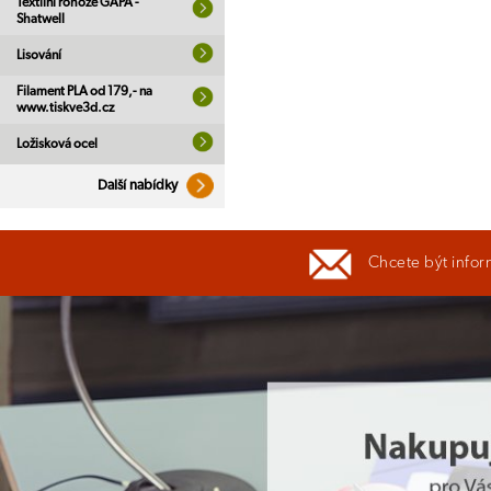
Textilní rohože GAPA -
Shatwell
Lisování
Filament PLA od 179,- na
www.tiskve3d.cz
Ložisková ocel
Další nabídky
Chcete být infor