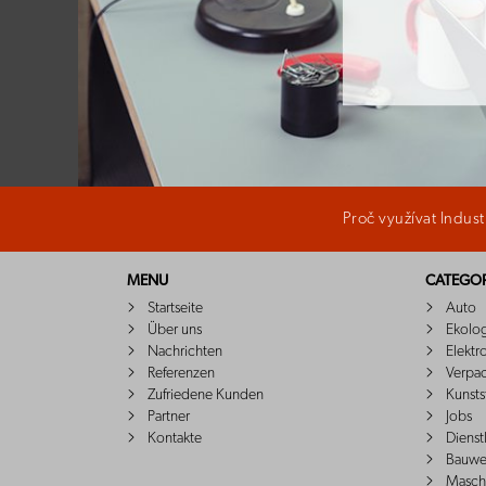
Proč využívat Indus
MENU
CATEGOR
Startseite
Auto
Über uns
Ekolo
Nachrichten
Elektr
Referenzen
Verpa
Zufriedene Kunden
Kunsts
Partner
Jobs
Kontakte
Dienst
Bauwe
Masch