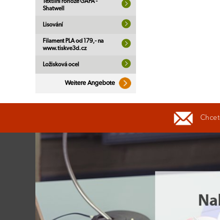
Textilní rohože GAPA -
Shatwell
Lisování
Filament PLA od 179,- na
www.tiskve3d.cz
Ložisková ocel
Weitere Angebote
Chcete