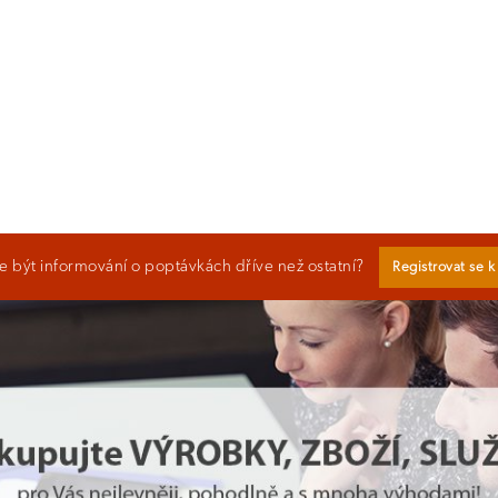
 být informování o poptávkách dříve než ostatní?
Registrovat se 