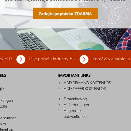
try-EU?
Cíle portálu Industry-EU
Poptávky a nabídky
IES
IMPORTANT LINKS
ADD DEMAND KOSTENLOS
gie
ADD OFFER KOSTENLOS
o
Firmenkatalog
ckungen
Anforderungen
toffe
Angebote
Subventionen
leistungen
sen
inenbau