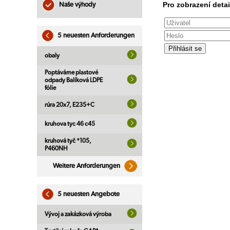
Pro zobrazení detai
Naše výhody
5 neuesten Anforderungen
obaly
Poptáváme plastové
odpady Balíková LDPE
fólie
rúra 20x7, E235+C
kruhova tyc 46 c45
kruhová tyč *105,
P460NH
Weitere Anforderungen
5 neuesten Angebote
Vývoj a zakázková výroba