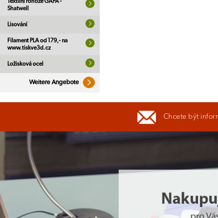
Textilní rohože GAPA -
Shatwell
Lisování
Filament PLA od 179,- na
www.tiskve3d.cz
Ložisková ocel
Weitere Angebote
Chcete být infor