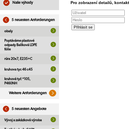
Pro zobrazení detailů, kontakt
Naše výhody
5 neuesten Anforderungen
obaly
Poptáváme plastové
odpady Balíková LDPE
fólie
rúra 20x7, E235+C
kruhova tyc 46 c45
kruhová tyč *105,
P460NH
Weitere Anforderungen
5 neuesten Angebote
Vývoj a zakázková výroba