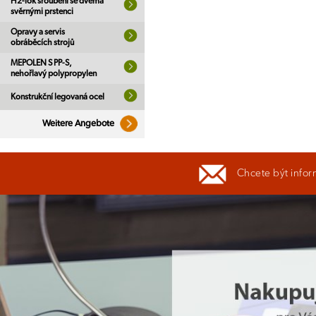
H2-lok šroubení se dvěma
svěrnými prstenci
Opravy a servis
obráběcích strojů
MEPOLEN S PP-S,
nehořlavý polypropylen
Konstrukční legovaná ocel
Weitere Angebote
Chcete být infor