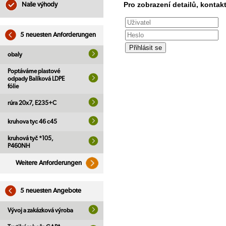
Pro zobrazení detailů, kontakt
Naše výhody
5 neuesten Anforderungen
obaly
Poptáváme plastové
odpady Balíková LDPE
fólie
rúra 20x7, E235+C
kruhova tyc 46 c45
kruhová tyč *105,
P460NH
Weitere Anforderungen
5 neuesten Angebote
Vývoj a zakázková výroba