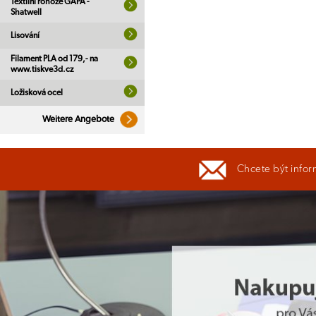
Textilní rohože GAPA -
Shatwell
Lisování
Filament PLA od 179,- na
www.tiskve3d.cz
Ložisková ocel
Weitere Angebote
Chcete být infor