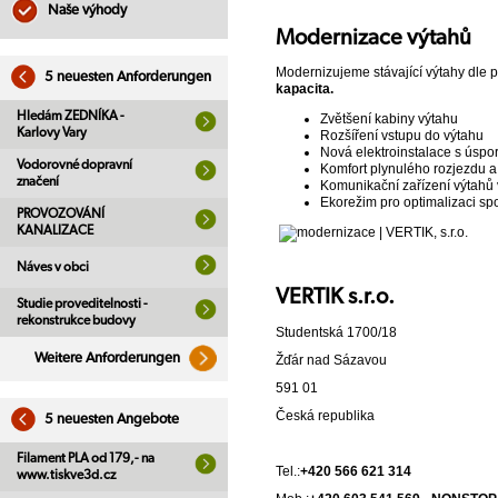
Naše výhody
Modernizace výtahů
Modernizujeme stávající výtahy dle
5 neuesten Anforderungen
kapacita.
Hledám ZEDNÍKA -
Zvětšení kabiny výtahu
Karlovy Vary
Rozšíření vstupu do výtahu
Nová elektroinstalace s úsp
Vodorovné dopravní
Komfort plynulého rozjezdu a
značení
Komunikační zařízení výtahů
Ekorežim pro optimalizaci sp
PROVOZOVÁNÍ
KANALIZACE
Náves v obci
VERTIK s.r.o.
Studie proveditelnosti -
rekonstrukce budovy
Studentská 1700/18
Weitere Anforderungen
Žďár nad Sázavou
591 01
Česká republika
5 neuesten Angebote
Filament PLA od 179,- na
Tel.:
+420 566 621 314
www.tiskve3d.cz