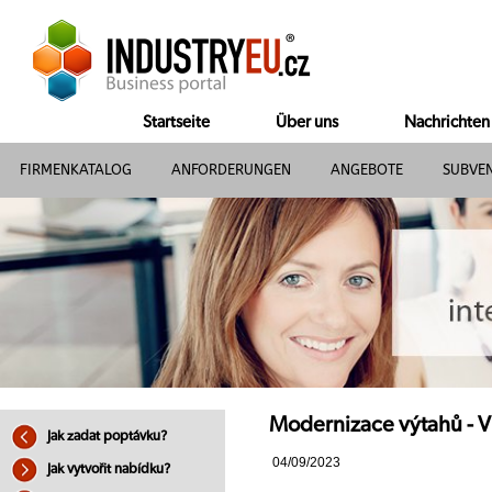
Startseite
Über uns
Nachrichten
FIRMENKATALOG
ANFORDERUNGEN
ANGEBOTE
SUBVE
Modernizace výtahů - VE
Jak zadat poptávku?
04/09/2023
Jak vytvořit nabídku?