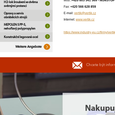
Mob.:
+420 603 541 569 - NONST
H2-lok šroubení se dvěma
svěrnými prstenci
Fax:
+420 566 628 859
E-mail:
vertik@vertik.cz
Opravy a servis
obráběcích strojů
Internet:
www.vertik.cz
MEPOLEN S PP-S,
nehořlavý polypropylen
https://www.industry-eu.cz/firmy/vertik
Konstrukční legovaná ocel
Weitere Angebote
Chcete být infor