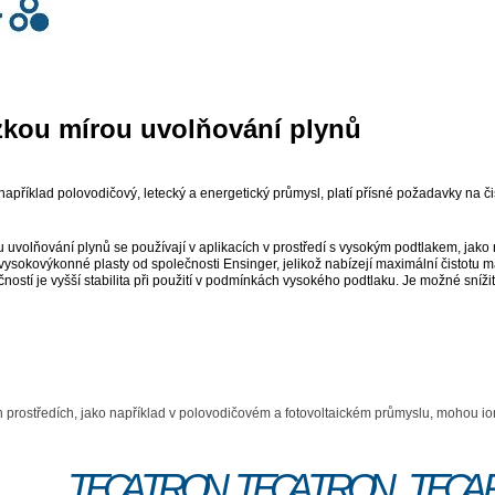
ízkou mírou uvolňování plynů
o například polovodičový, letecký a energetický průmysl, platí přísné požadavky na č
u uvolňování plynů se používají v aplikacích v prostředí s vysokým podtlakem, jako
sokovýkonné plasty od společnosti Ensinger, jelikož nabízejí maximální čistotu m
ností je vyšší stabilita při použití v podmínkách vysokého podtlaku. Je možné sníži
ch prostředích, jako například v polovodičovém a fotovoltaickém průmyslu, mohou ion