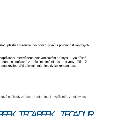
istotu plastů z hlediska uvolňování plynů a přítomnosti iontových
 například v letectví nebo polovodičovém průmyslu. Tyto přísné
ateriálu a současně zaručují minimální absorpci vody, přičemž
t zmetkovitost dílů díky minimálnímu riziko kontaminace.
tové nečistoty způsobit kontaminaci a vyšší míru zmetkovitosti.