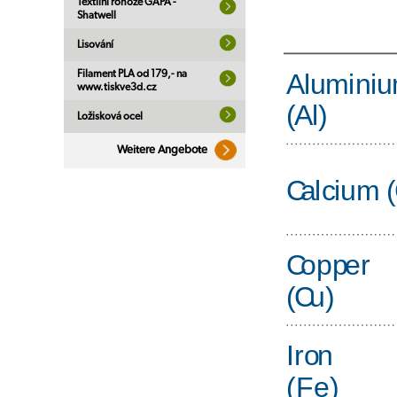
Textilní rohože GAPA -
Shatwell
Lisování
Filament PLA od 179,- na
www.tiskve3d.cz
Ložisková ocel
Weitere Angebote