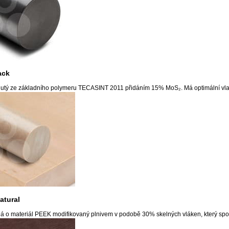
ack
inutý ze základního polymeru TECASINT 2011 přidáním 15% MoS₂. Má optimální vlastn
tural
ná o materiál PEEK modifikovaný plnivem v podobě 30% skelných vláken, který s