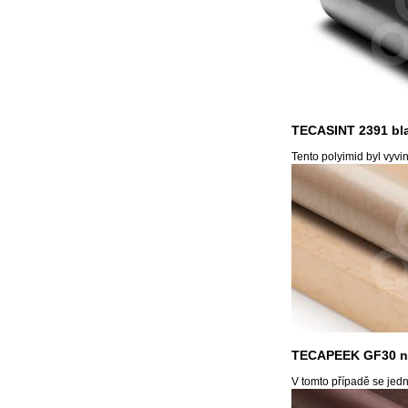
TECASINT 2391 bl
Tento polyimid byl vyv
TECAPEEK GF30 na
V tomto případě se jed