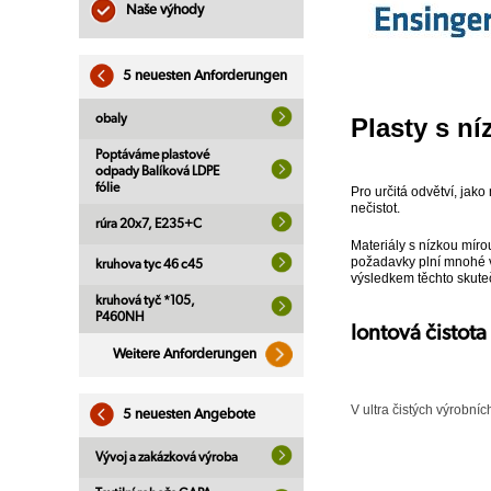
Naše výhody
5 neuesten Anforderungen
obaly
Plasty s n
Poptáváme plastové
odpady Balíková LDPE
fólie
Pro určitá odvětví, jak
nečistot.
rúra 20x7, E235+C
Materiály s nízkou míro
požadavky plní mnohé vy
kruhova tyc 46 c45
výsledkem těchto skuteč
kruhová tyč *105,
P460NH
Iontová čistota
Weitere Anforderungen
V ultra čistých výrobní
5 neuesten Angebote
Vývoj a zakázková výroba