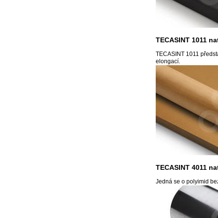
TECASINT 1011 nat
TECASINT 1011 představ
elongací.
TECASINT 4011 nat
Jedná se o polyimid bez