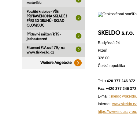
materiálu
Použité krabice - VŠE
PŘIPRAVENO NA SKLADĚ !
PŘES 30 DRUHŮ - SKLAD
OLOMOUC
SKELDO s.r.o.
Přídavné zařízení k TS -
jednostranné
Radyňská 24
Filament PLA od 179,- na
Plzeň
www.tiskve3d.cz
326 00
Weitere Angebote
Česká republika
Tel.:
+420 377 246 372
Fax:
+420 377 246 372
E-mail:
skeldo@skeldo.
Internet:
www.skeldo.cz
https://www.industry-eu.