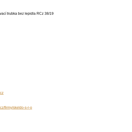
cz
cz/firmy/skeldo-s-r-o