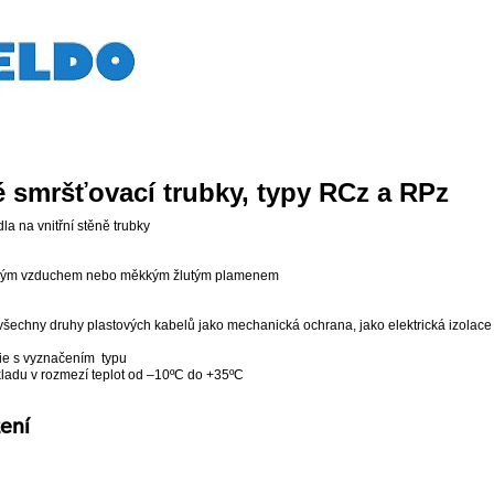
é smršťovací trubky, typy RCz a RPz
la na vnitřní stěně trubky
rkým vzduchem nebo měkkým žlutým plamenem
 všechny druhy plastových kabelů jako mechanická ochrana, jako elektrická izolace 
ie s vyznačením typu
skladu v rozmezí teplot od –10ºC do +35ºC
žení