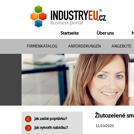
Startseite
Über uns
N
FIRMENKATALOG
ANFORDERUNGEN
ANGEBOTE
Žlutozelené smr
Jak zadat poptávku?
11/10/2020
Jak vytvořit nabídku?