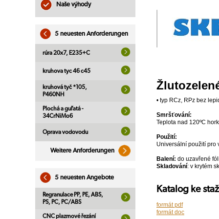
Naše výhody
5 neuesten Anforderungen
rúra 20x7, E235+C
kruhova tyc 46 c45
Žlutozelen
kruhová tyč *105,
P460NH
• typ RCz, RPz bez lepid
Plochá a guľatá -
Smršťování:
34CrNiMo6
Teplota nad 120ºC ho
Oprava vodovodu
Použití:
Universální použití pro
Weitere Anforderungen
Balení:
do uzavřené fól
Skladování
: v krytém 
5 neuesten Angebote
Katalog ke sta
Regranulace PP, PE, ABS,
PS, PC, PC/ABS
formát pdf
formát doc
CNC plazmové řezání