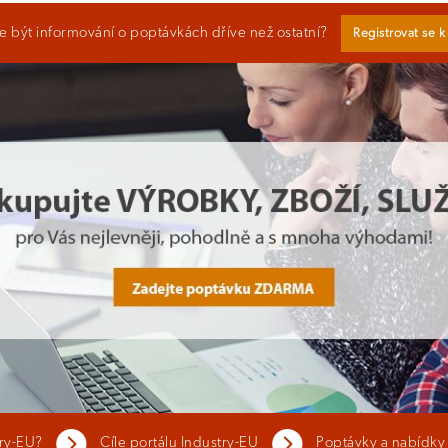
 být informování o poptávkách dříve než ostatní?
Registrovat se 
try-EU?
Cíle portálu Industry-EU
Poptávky a nabídky