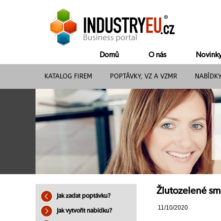
Domů
O nás
Novink
KATALOG FIREM
POPTÁVKY, VZ A VZMR
NABÍDK
Žlutozelené smr
Jak zadat poptávku?
11/10/2020
Jak vytvořit nabídku?