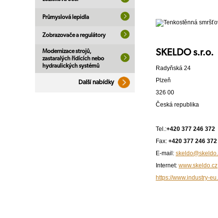
Průmyslová lepidla
Zobrazovače a regulátory
SKELDO s.r.o.
Modernizace strojů,
zastaralých řídících nebo
hydraulických systémů
Radyňská 24
Plzeň
Další nabídky
326 00
Česká republika
Tel.:
+420 377 246 372
Fax:
+420 377 246 372
E-mail:
skeldo@skeldo.
Internet:
www.skeldo.cz
https://www.industry-eu.