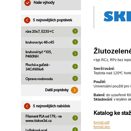
Naše výhody
5 nejnovějších poptávek
rúra 20x7, E235+C
kruhova tyc 46 c45
Žlutozelen
kruhová tyč *105,
P460NH
• typ RCz, RPz bez lepid
Plochá a guľatá -
Smršťování:
34CrNiMo6
Teplota nad 120ºC ho
Oprava vodovodu
Použití:
Universální použití pro
Další poptávky
Balení:
do uzavřené fól
Skladování
: v krytém 
5 nejnovějších nabídek
Katalog ke sta
Filament PLA od 179,- na
www.tiskve3d.cz
formát pdf
formát doc
Ložisková ocel