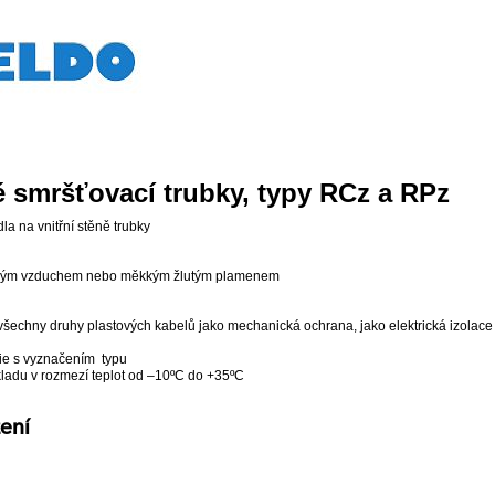
é smršťovací trubky, typy RCz a RPz
la na vnitřní stěně trubky
rkým vzduchem nebo měkkým žlutým plamenem
 všechny druhy plastových kabelů jako mechanická ochrana, jako elektrická izolace 
ie s vyznačením typu
skladu v rozmezí teplot od –10ºC do +35ºC
žení