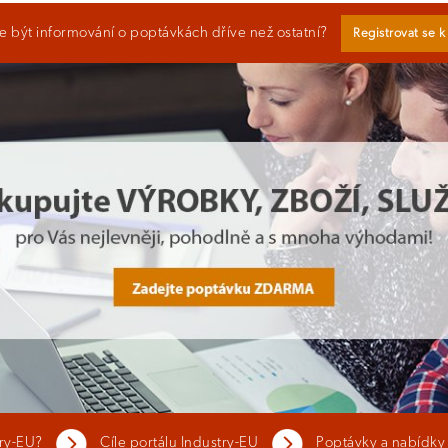
 být informování o poptávkách dříve než ostatní?
Registrovat se 
try-EU?
Cíle portálu Industry-EU
Poptávky a nabídky