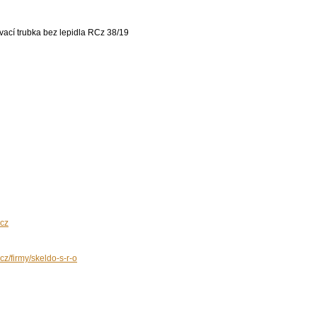
cz
cz/firmy/skeldo-s-r-o