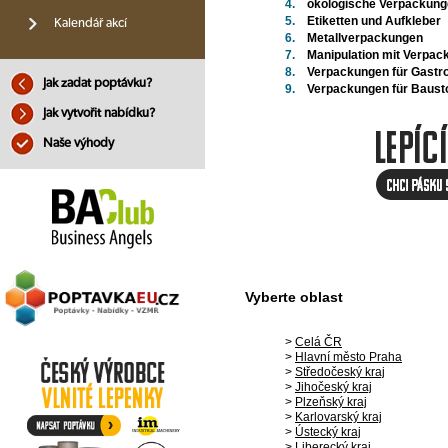
4.
ökologische Verpackun
5.
Etiketten und Aufkleber
Kalendář akcí
6.
Metallverpackungen
7.
Manipulation mit Verpa
8.
Verpackungen für Gastr
Jak zadat poptávku?
9.
Verpackungen für Baust
Jak vytvořit nabídku?
Naše výhody
Vyberte oblast
>
Celá ČR
>
Hlavní město Praha
>
Středočeský kraj
>
Jihočeský kraj
>
Plzeňský kraj
>
Karlovarský kraj
>
Ústecký kraj
>
Liberecký kraj