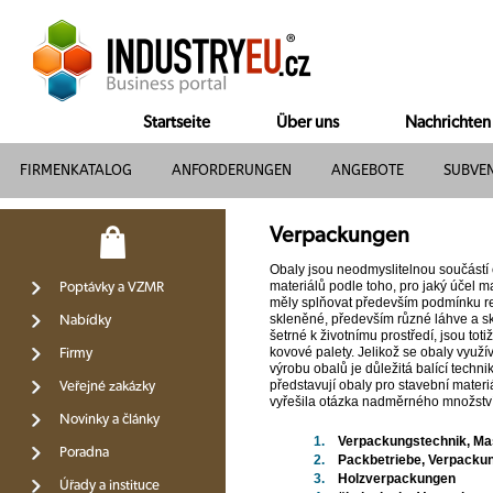
Startseite
Über uns
Nachrichten
FIRMENKATALOG
ANFORDERUNGEN
ANGEBOTE
SUBVE
Verpackungen
Obaly jsou neodmyslitelnou součástí 
materiálů podle toho, pro jaký účel 
Poptávky a VZMR
měly splňovat především podmínku rec
skleněné, především různé láhve a skle
Nabídky
šetrné k životnímu prostředí, jsou toti
kovové palety. Jelikož se obaly využí
Firmy
výrobu obalů je důležitá balící techni
představují obaly pro stavební materi
Veřejné zakázky
vyřešila otázka nadměrného množství 
Novinky a články
1.
Verpackungstechnik, Ma
Poradna
2.
Packbetriebe, Verpackun
3.
Holzverpackungen
Úřady a instituce