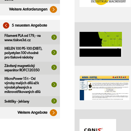
Weitere Anforderungen
5 neuesten Angebote
Filament PLA od 179,- na
www.tiskve3d.cz
MELEN 100 PE-100 (DIBT),
polyetylen 100 vhodné
pro tlakové nádoby
Závěsný magnetický
separátor ROFC120350
MicroPower 15 t - Od
výroby malých dílů až k
výrobě přesných a
mikrovstřikovaných dílů
Světlíky - Jehlany
Weitere Angebote