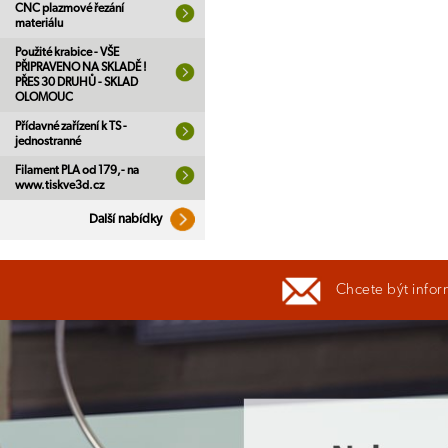
CNC plazmové řezání
materiálu
Použité krabice - VŠE
PŘIPRAVENO NA SKLADĚ !
PŘES 30 DRUHŮ - SKLAD
OLOMOUC
Přídavné zařízení k TS -
jednostranné
Filament PLA od 179,- na
www.tiskve3d.cz
Další nabídky
Chcete být infor