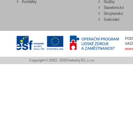
Kontakty
Služby
Stavebnictví
Strojírenství
Svařování
Copyright © 2002 - 2026 Industry EU, s.r.o.