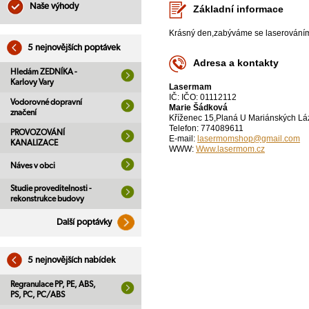
Naše výhody
Základní informace
Krásný den,zabýváme se laserováním
5 nejnovějších poptávek
Adresa a kontakty
Hledám ZEDNÍKA -
Karlovy Vary
Lasermam
IČ: IČO: 01112112
Vodorovné dopravní
Marie Šádková
značení
Kříženec 15,Planá U Mariánských Lá
Telefon: 774089611
PROVOZOVÁNÍ
E-mail:
lasermomshop@gmail.com
KANALIZACE
WWW:
Www.lasermom.cz
Náves v obci
Studie proveditelnosti -
rekonstrukce budovy
Další poptávky
5 nejnovějších nabídek
Regranulace PP, PE, ABS,
PS, PC, PC/ABS