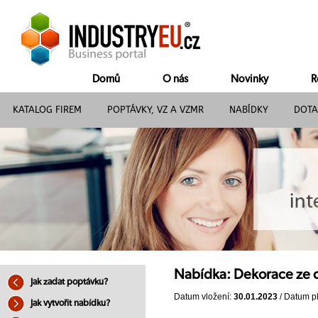
Domů
O nás
Novinky
R
KATALOG FIREM
POPTÁVKY, VZ A VZMR
NABÍDKY
DOTA
Nabídka: Dekorace ze dř
Jak zadat poptávku?
Datum vložení:
30.01.2023
/ Datum pl
Jak vytvořit nabídku?