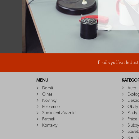
Proč využívat Indus
MENU
KATEGOR
Domů
Auto
O nás
Ekolo
Novinky
Elektr
Reference
Obaly
Spokojení zákazníci
Plasty
Partneři
Práce
Kontakty
Služby
Staveb
Strojír