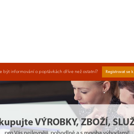
 být informování o poptávkách dříve než ostatní?
Registrovat se 