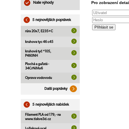
Pro zobrazení detai
Naše výhody
5 nejnovějších poptávek
rúra 20x7, E235+C
kruhova tyc 46 c45
kruhová tyč *105,
P460NH
Plochá a guľatá -
34CrNiMo6
Oprava vodovodu
Další poptávky
5 nejnovějších nabídek
Filament PLA od 179,- na
www.tiskve3d.cz
Ložisková ocel