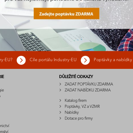
try-EU?
Cíle portálu Industry-EU
Poptávky a nabídky
IE
DŮLEŽITÉ ODKAZY
ZADAT POPTÁVKU ZDARMA
gie
ZADAT NABÍDKU ZDARMA
o
Katalog firem
Poptávky, VZ a VZMR
Nabídky
Dotace pro firmy
nictví
enství