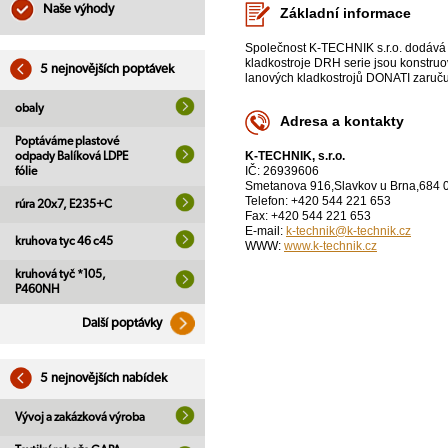
Naše výhody
Základní informace
Společnost K-TECHNIK s.r.o. dodává na
kladkostroje DRH serie jsou konstruo
5 nejnovějších poptávek
lanových kladkostrojů DONATI zaručuj
obaly
Adresa a kontakty
Poptáváme plastové
K-TECHNIK, s.r.o.
odpady Balíková LDPE
IČ: 26939606
fólie
Smetanova 916,Slavkov u Brna,684 
Telefon: +420 544 221 653
rúra 20x7, E235+C
Fax: +420 544 221 653
E-mail:
k-technik@k-technik.cz
kruhova tyc 46 c45
WWW:
www.k-technik.cz
kruhová tyč *105,
P460NH
Další poptávky
5 nejnovějších nabídek
Vývoj a zakázková výroba