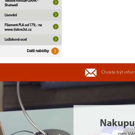
Textilní rohože GAPA -
Shatwell
Lisování
Filament PLA od 179,- na
www.tiskve3d.cz
Ložisková ocel
Další nabídky
Chcete být infor