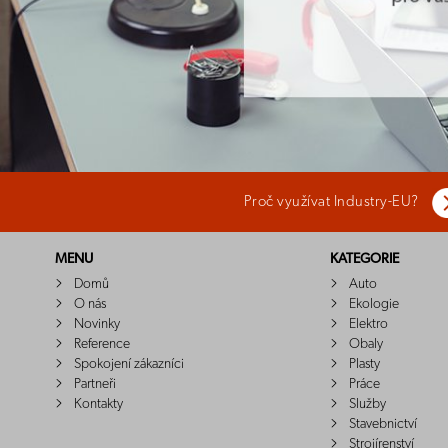
Proč využívat Industry-EU?
MENU
KATEGORIE
Domů
Auto
O nás
Ekologie
Novinky
Elektro
Reference
Obaly
Spokojení zákazníci
Plasty
Partneři
Práce
Kontakty
Služby
Stavebnictví
Strojírenství