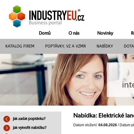
Domů
O nás
Novinky
R
KATALOG FIREM
POPTÁVKY, VZ A VZMR
NABÍDKY
DOTA
Nabídka: Elektrické lan
Jak zadat poptávku?
Datum vložení:
04.08.2026
/ Datum pl
Jak vytvořit nabídku?