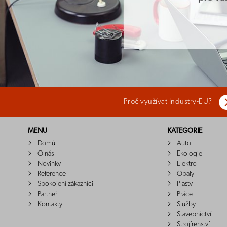
Proč využívat Industry-EU?
MENU
KATEGORIE
Domů
Auto
O nás
Ekologie
Novinky
Elektro
Reference
Obaly
Spokojení zákazníci
Plasty
Partneři
Práce
Kontakty
Služby
Stavebnictví
Strojírenství