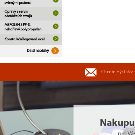
svěrnými prstenci
Opravy a servis
obráběcích strojů
MEPOLEN S PP-S,
nehořlavý polypropylen
Konstrukční legovaná ocel
Další nabídky
Chcete být infor