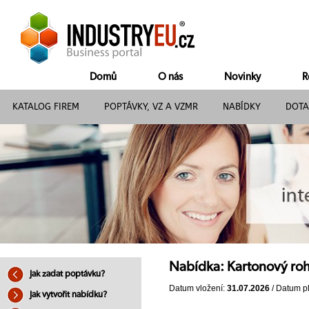
Domů
O nás
Novinky
R
KATALOG FIREM
POPTÁVKY, VZ A VZMR
NABÍDKY
DOTA
Nabídka: Kartonový ro
Jak zadat poptávku?
Datum vložení:
31.07.2026
/ Datum pl
Jak vytvořit nabídku?