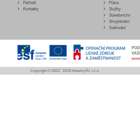
Partneři
Práce
Kontakty
Služby
Stavebnictví
Strojírenství
Svařování
Copyright © 2002 - 2026 Industry EU, s.r.o.