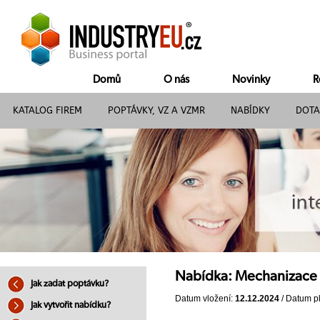
Domů
O nás
Novinky
R
KATALOG FIREM
POPTÁVKY, VZ A VZMR
NABÍDKY
DOTA
Nabídka: Mechanizace 
Jak zadat poptávku?
Datum vložení:
12.12.2024
/ Datum pl
Jak vytvořit nabídku?