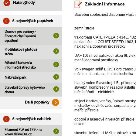
Naše výhody
Základní informace
Stavební společnost disponuje vlast
5 nejnovějších poptávek
zemní stroje
Domov pro seniory -
Energeticky úsporná
traktorbagr CATERPILLAR 434E, 43
opatření
nakladače – LOCUST SPEED L903,
nákladní a dopravní prostředky
Protihluková plotová
stěna
DAF 10t s hydraulickou rukou 6t, vle
menší dopravní prostředky
Městské kulturní a
informační středisko
Volkswagen skříň LT35, Ford transit 3
ruční mechanizace, hutnící technika
Nábřežní park
hladký válec Stavostroj 1,5t, příkop
stavební kompresory, řezačka asfaltu 
Stavební úpravy bytového
ruční nářadí – elektrické
domu
sbíjecí kladiva, vrtačky, úhlové brusk
Další poptávky
míchačky, odvlhčovače, čerpadla, ply
meřící přístroje
5 nejnovějších nabídek
optické a laserové nivelační přístroje
ostatní
Filament PLA od 179,- na
stavební lešení – HAKI, trubkové a r
www.tiskve3d.cz