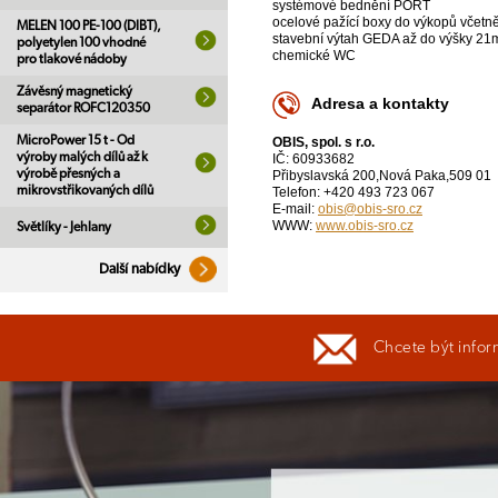
systémové bednění PORT
ocelové pažící boxy do výkopů včetn
MELEN 100 PE-100 (DIBT),
stavební výtah GEDA až do výšky 21
polyetylen 100 vhodné
chemické WC
pro tlakové nádoby
Závěsný magnetický
Adresa a kontakty
separátor ROFC120350
MicroPower 15 t - Od
OBIS, spol. s r.o.
výroby malých dílů až k
IČ: 60933682
výrobě přesných a
Přibyslavská 200,Nová Paka,509 01
mikrovstřikovaných dílů
Telefon: +420 493 723 067
E-mail:
obis@obis-sro.cz
WWW:
www.obis-sro.cz
Světlíky - Jehlany
Další nabídky
Chcete být infor