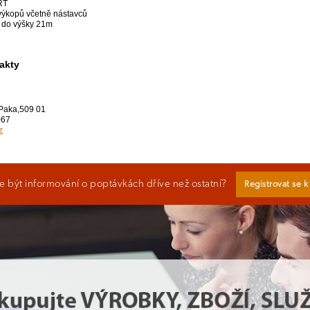
RT
 výkopů včetně nástavců
 do výšky 21m
akty
 Paka,509 01
067
z
 být informování o poptávkách dříve než ostatní?
Registrovat se 