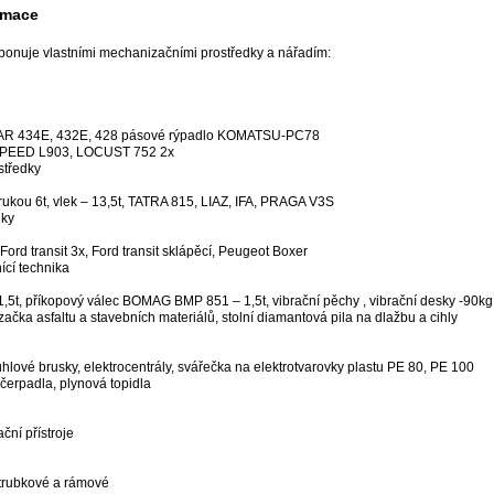
rmace
ponuje vlastními mechanizačními prostředky a nářadím:
LAR 434E, 432E, 428 pásové rýpadlo KOMATSU-PC78
SPEED L903, LOCUST 752 2x
středky
rukou 6t, vlek – 13,5t, TATRA 815, LIAZ, IFA, PRAGA V3S
dky
ord transit 3x, Ford transit sklápěcí, Peugeot Boxer
ící technika
 1,5t, příkopový válec BOMAG BMP 851 – 1,5t, vibrační pěchy , vibrační desky -90k
ačka asfaltu a stavebních materiálů, stolní diamantová pila na dlažbu a cihly
, úhlové brusky, elektrocentrály, svářečka na elektrotvarovky plastu PE 80, PE 100
čerpadla, plynová topidla
ční přístroje
 trubkové a rámové