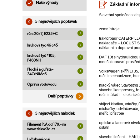
Naše výhody
Základní info
Stavební společnost dis
5 nejnovějších poptávek
zemní stroje
rúra 20x7, E235+C
traktorbagr CATERPIL
nakladače – LOCUST 
kruhova tyc 46 c45
nákladní a dopravní pro
kruhová tyč *105,
DAF 10t s hydraulickou 
P460NH
menší dopravní prostře
Plochá a guľatá -
Volkswagen skříň LT35, F
34CrNiMo6
ruční mechanizace, hutn
Oprava vodovodu
hladký válec Stavostroj
stavební kompresory, řez
ruční nářadí – elektrické
Další poptávky
sbíjecí kladiva, vrtačky
míchačky, odvlhčovače, 
meřící přístroje
5 nejnovějších nabídek
optické a laserové nivela
Filament PLA od 179,- na
ostatní
www.tiskve3d.cz
stavební lešení – HAKI,
Ložisková ocel