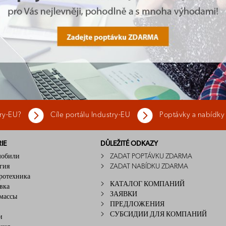
try-EU?
Cíle portálu Industry-EU
Poptávky a nabídky
IE
DŮLEŽITÉ ODKAZY
мобили
ZADAT POPTÁVKU ZDARMA
гия
ZADAT NABÍDKU ZDARMA
ротехника
КАТАЛОГ КОМПАНИЙ
вка
ЗАЯВКИ
массы
ПРЕДЛОЖЕНИЯ
СУБСИДИИ ДЛЯ КОМПАНИЙ
и