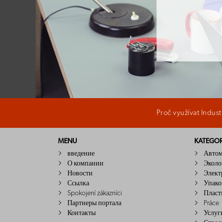
Proč využívat Indus
MENU
KATEGOR
введение
Авто
О компании
Эколо
Новости
Элект
Ссылка
Упако
Spokojení zákazníci
Пласт
Партнеры портала
Práce
Контакты
Услуг