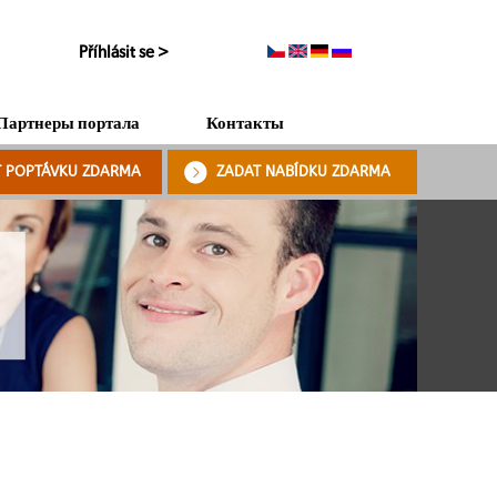
Příhlásit se >
Партнеры портала
Контакты
T POPTÁVKU ZDARMA
ZADAT NABÍDKU ZDARMA