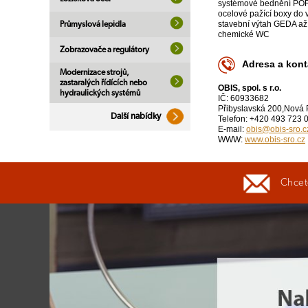
systémové bednění PO
ocelové pažící boxy do
stavební výtah GEDA až
Průmyslová lepidla
chemické WC
Zobrazovače a regulátory
Adresa a kont
Modernizace strojů,
zastaralých řídících nebo
OBIS, spol. s r.o.
hydraulických systémů
IČ: 60933682
Přibyslavská 200,Nová
Další nabídky
Telefon: +420 493 723 
E-mail:
obis@obis-sro.c
WWW:
www.obis-sro.cz
Chcete