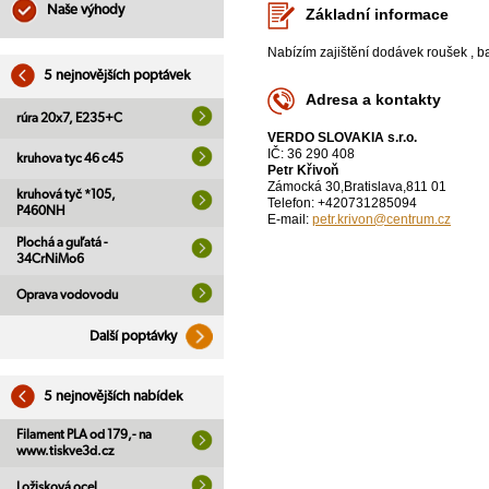
Naše výhody
Základní informace
Nabízím zajištění dodávek roušek , b
5 nejnovějších poptávek
Adresa a kontakty
rúra 20x7, E235+C
VERDO SLOVAKIA s.r.o.
IČ: 36 290 408
kruhova tyc 46 c45
Petr Křivoň
Zámocká 30,Bratislava,811 01
kruhová tyč *105,
Telefon: +420731285094
P460NH
E-mail:
petr.krivon@centrum.cz
Plochá a guľatá -
34CrNiMo6
Oprava vodovodu
Další poptávky
5 nejnovějších nabídek
Filament PLA od 179,- na
www.tiskve3d.cz
Ložisková ocel