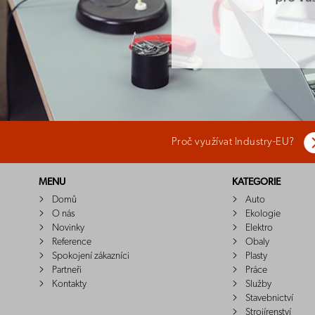
Proč využívat Industry-EU?
MENU
KATEGORIE
Domů
Auto
O nás
Ekologie
Novinky
Elektro
Reference
Obaly
Spokojení zákazníci
Plasty
Partneři
Práce
Kontakty
Služby
Stavebnictví
Strojírenství