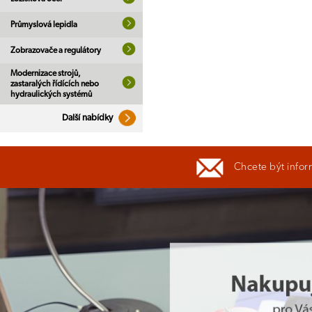
Průmyslová lepidla
Zobrazovače a regulátory
Modernizace strojů,
zastaralých řídících nebo
hydraulických systémů
Další nabídky
Chcete být infor