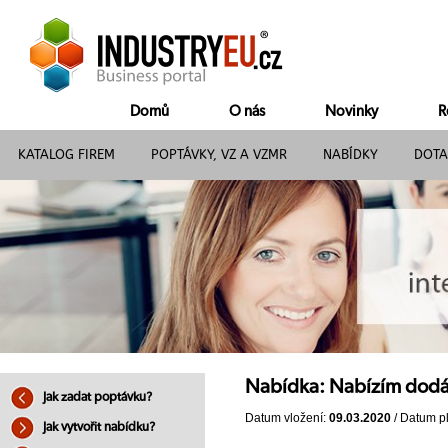
Domů
O nás
Novinky
R
KATALOG FIREM
POPTÁVKY, VZ A VZMR
NABÍDKY
DOTA
Nabídka: Nabízím dodá
Jak zadat poptávku?
Datum vložení:
09.03.2020
/ Datum pl
Jak vytvořit nabídku?