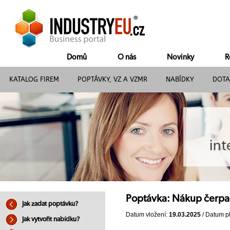
Domů
O nás
Novinky
R
KATALOG FIREM
POPTÁVKY, VZ A VZMR
NABÍDKY
DOTA
Poptávka: Nákup čerpa
Jak zadat poptávku?
Datum vložení:
19.03.2025
/ Datum pl
Jak vytvořit nabídku?