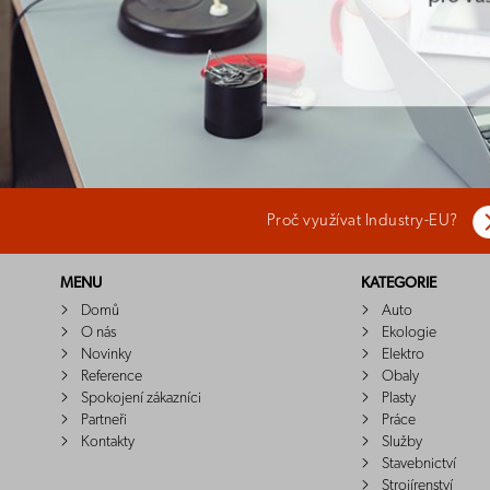
Proč využívat Industry-EU?
MENU
KATEGORIE
Domů
Auto
O nás
Ekologie
Novinky
Elektro
Reference
Obaly
Spokojení zákazníci
Plasty
Partneři
Práce
Kontakty
Služby
Stavebnictví
Strojírenství