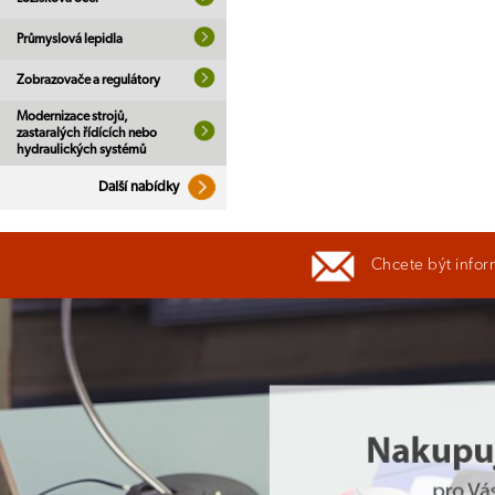
Průmyslová lepidla
Zobrazovače a regulátory
Modernizace strojů,
zastaralých řídících nebo
hydraulických systémů
Další nabídky
Chcete být infor