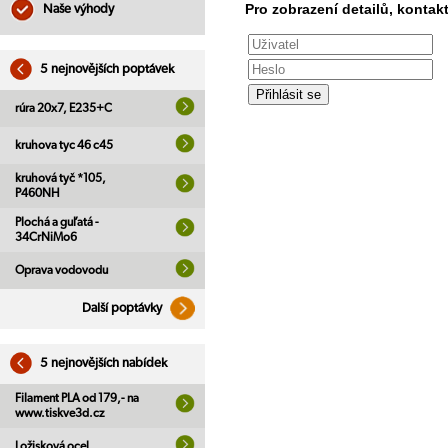
Pro zobrazení detailů, kontakt
Naše výhody
5 nejnovějších poptávek
rúra 20x7, E235+C
kruhova tyc 46 c45
kruhová tyč *105,
P460NH
Plochá a guľatá -
34CrNiMo6
Oprava vodovodu
Další poptávky
5 nejnovějších nabídek
Filament PLA od 179,- na
www.tiskve3d.cz
Ložisková ocel