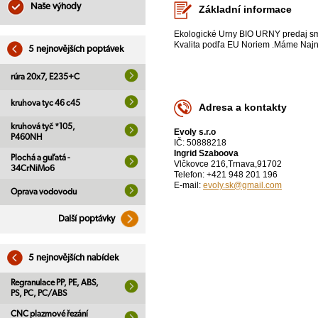
Naše výhody
Základní informace
Ekologické Urny BIO URNY predaj sme
Kvalita podľa EU Noriem .Máme Najni
5 nejnovějších poptávek
rúra 20x7, E235+C
kruhova tyc 46 c45
Adresa a kontakty
kruhová tyč *105,
Evoly s.r.o
P460NH
IČ: 50888218
Ingrid Szaboova
Plochá a guľatá -
Vlčkovce 216,Trnava,91702
34CrNiMo6
Telefon: +421 948 201 196
E-mail:
evoly.sk@gmail.com
Oprava vodovodu
Další poptávky
5 nejnovějších nabídek
Regranulace PP, PE, ABS,
PS, PC, PC/ABS
CNC plazmové řezání