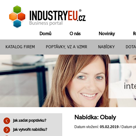
Domů
O nás
Novinky
R
KATALOG FIREM
POPTÁVKY, VZ A VZMR
NABÍDKY
DOTA
Nabídka: Obaly
Jak zadat poptávku?
Datum vložení:
05.02.2019
/ Datum pl
Jak vytvořit nabídku?