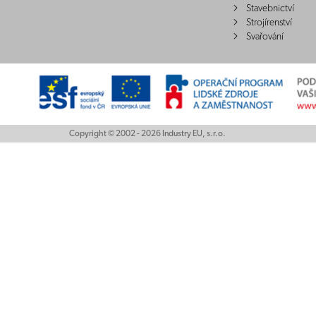
Stavebnictví
Strojírenství
Svařování
Copyright © 2002 - 2026 Industry EU, s.r.o.