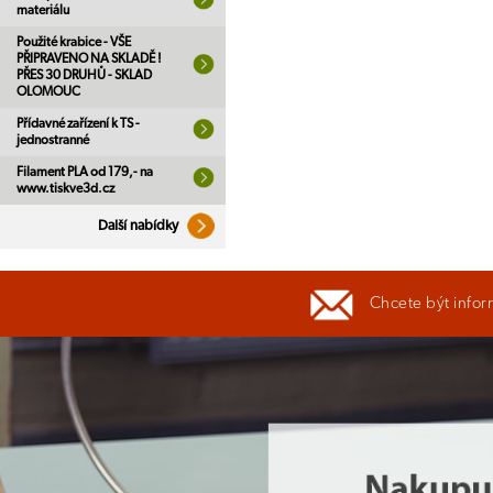
materiálu
Použité krabice - VŠE
PŘIPRAVENO NA SKLADĚ !
PŘES 30 DRUHŮ - SKLAD
OLOMOUC
Přídavné zařízení k TS -
jednostranné
Filament PLA od 179,- na
www.tiskve3d.cz
Další nabídky
Chcete být infor