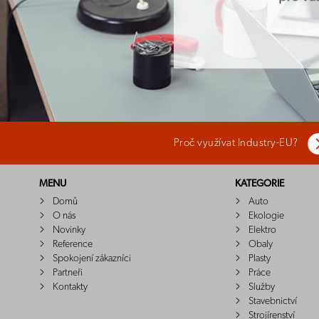
Proč využívat Industry-EU?
MENU
KATEGORIE
Domů
Auto
O nás
Ekologie
Novinky
Elektro
Reference
Obaly
Spokojení zákazníci
Plasty
Partneři
Práce
Kontakty
Služby
Stavebnictví
Strojírenství