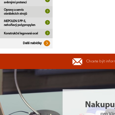
svěrnými prstenci
Opravy a servis
obráběcích strojů
MEPOLEN S PP-S,
nehořlavý polypropylen
Konstrukční legovaná ocel
Další nabídky
Chcete být infor