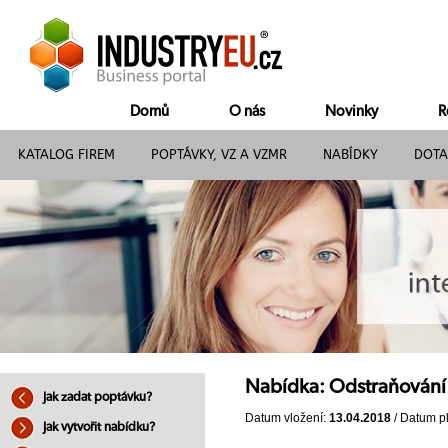
Domů
O nás
Novinky
R
KATALOG FIREM
POPTÁVKY, VZ A VZMR
NABÍDKY
DOTA
Nabídka: Odstraňování g
Jak zadat poptávku?
Datum vložení:
13.04.2018
/ Datum pl
Jak vytvořit nabídku?