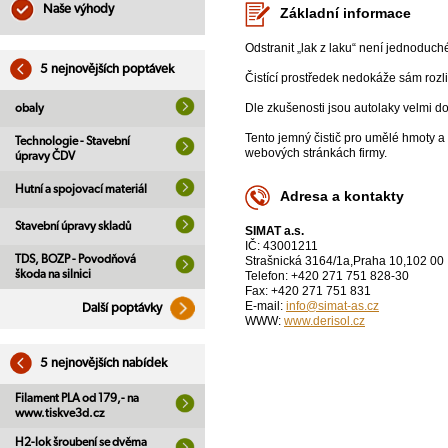
Naše výhody
Základní informace
Odstranit „lak z laku“ není jednoduch
5 nejnovějších poptávek
Čistící prostředek nedokáže sám rozliši
Dle zkušenosti jsou autolaky velmi do
obaly
Tento jemný čistič pro umělé hmoty a 
Technologie - Stavební
webových stránkách firmy.
úpravy ČDV
Hutní a spojovací materiál
Adresa a kontakty
Stavební úpravy skladů
SIMAT a.s.
IČ: 43001211
TDS, BOZP - Povodňová
Strašnická 3164/1a,Praha 10,102 00
škoda na silnici
Telefon: +420 271 751 828-30
Fax: +420 271 751 831
E-mail:
info@simat-as.cz
Další poptávky
WWW:
www.derisol.cz
5 nejnovějších nabídek
Filament PLA od 179,- na
www.tiskve3d.cz
H2-lok šroubení se dvěma