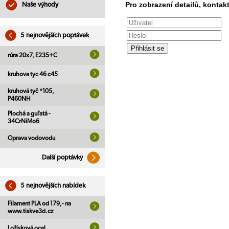
Pro zobrazení detailů, kontakt
Naše výhody
5 nejnovějších poptávek
rúra 20x7, E235+C
kruhova tyc 46 c45
kruhová tyč *105,
P460NH
Plochá a guľatá -
34CrNiMo6
Oprava vodovodu
Další poptávky
5 nejnovějších nabídek
Filament PLA od 179,- na
www.tiskve3d.cz
Ložisková ocel