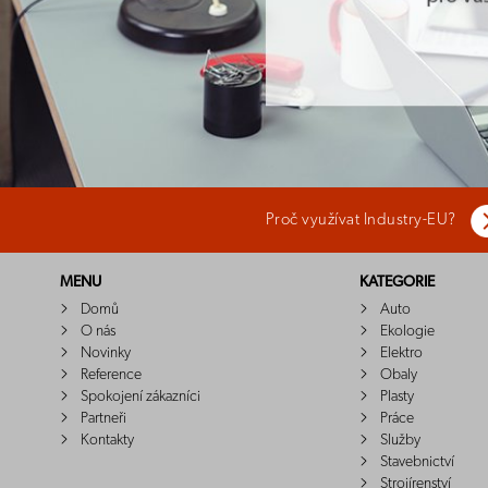
Proč využívat Industry-EU?
MENU
KATEGORIE
Domů
Auto
O nás
Ekologie
Novinky
Elektro
Reference
Obaly
Spokojení zákazníci
Plasty
Partneři
Práce
Kontakty
Služby
Stavebnictví
Strojírenství