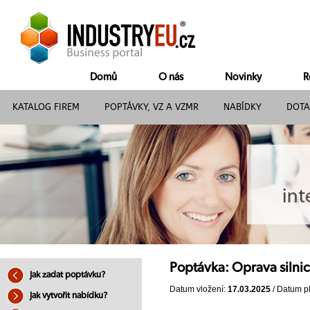
Domů
O nás
Novinky
R
KATALOG FIREM
POPTÁVKY, VZ A VZMR
NABÍDKY
DOTA
Poptávka: Oprava silni
Jak zadat poptávku?
Datum vložení:
17.03.2025
/ Datum pl
Jak vytvořit nabídku?