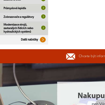
Průmyslová lepidla
Zobrazovače a regulátory
Modernizace strojů,
zastaralých řídících nebo
hydraulických systémů
Další nabídky
Chcete být infor