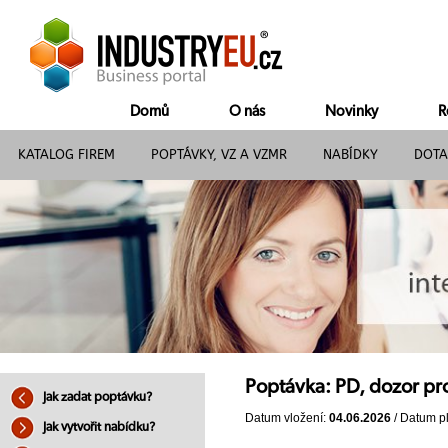
Domů
O nás
Novinky
R
KATALOG FIREM
POPTÁVKY, VZ A VZMR
NABÍDKY
DOTA
Poptávka: PD, dozor pro
Jak zadat poptávku?
Datum vložení:
04.06.2026
/ Datum pl
Jak vytvořit nabídku?