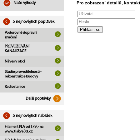
Pro zobrazení detailů, kontakt
Naše výhody
5 nejnovějších poptávek
Vodorovné dopravní
značení
PROVOZOVÁNÍ
KANALIZACE
Náves v obci
Studie proveditelnosti -
rekonstrukce budovy
Radiostanice
Další poptávky
5 nejnovějších nabídek
Filament PLA od 179,- na
www.tiskve3d.cz