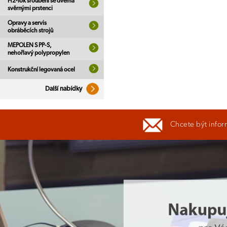
H2-lok šroubení se dvěma
svěrnými prstenci
Opravy a servis
obráběcích strojů
MEPOLEN S PP-S,
nehořlavý polypropylen
Konstrukční legovaná ocel
Další nabídky
Chcete být infor