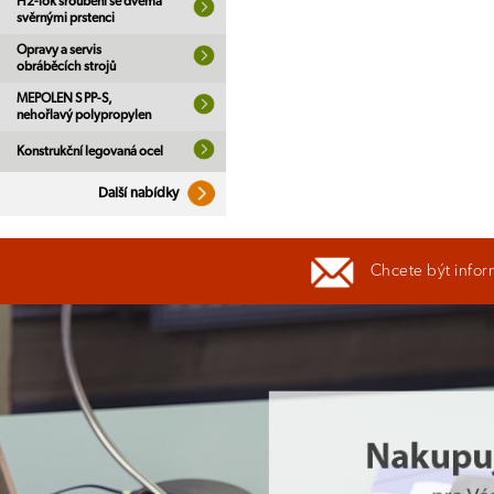
H2-lok šroubení se dvěma
svěrnými prstenci
Opravy a servis
obráběcích strojů
MEPOLEN S PP-S,
nehořlavý polypropylen
Konstrukční legovaná ocel
Další nabídky
Chcete být infor