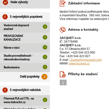
Naše výhody
Základní informace
Ideální řešení pokud potřebujete lib
a maximální tloušťka : 560 mm, tolera
5 nejnovějších poptávek
Více informací najdete na webových s
Vodorovné dopravní
značení
Adresa a kontakty
PROVOZOVÁNÍ
JACQUET s.r.o.
KANALIZACE
IČ: 26779498
JACQUET s.r.o.
Náves v obci
č.p. 57,Otmarov,664 57
Telefon: +420 544 423 950
Studie proveditelnosti -
Fax: +420 544 423 927
rekonstrukce budovy
E-mail:
i.burda@myjacquet.com
WWW:
www.jacquet.cz
Radiostanice
Přílohy ke stažení
Další poptávky
1
5 nejnovějších nabídek
Filament PLA od 179,- na
www.tiskve3d.cz