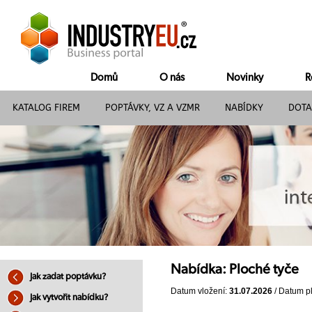
Domů
O nás
Novinky
R
KATALOG FIREM
POPTÁVKY, VZ A VZMR
NABÍDKY
DOTA
Nabídka: Ploché tyče
Jak zadat poptávku?
Datum vložení:
31.07.2026
/ Datum pl
Jak vytvořit nabídku?