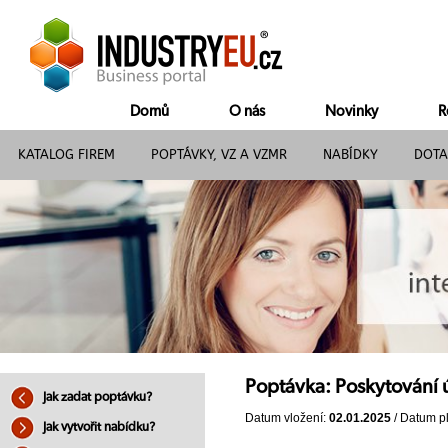
Domů
O nás
Novinky
R
KATALOG FIREM
POPTÁVKY, VZ A VZMR
NABÍDKY
DOTA
Poptávka: Poskytování 
Jak zadat poptávku?
Datum vložení:
02.01.2025
/ Datum pl
Jak vytvořit nabídku?