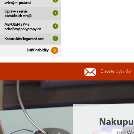
svěrnými prstenci
Opravy a servis
obráběcích strojů
MEPOLEN S PP-S,
nehořlavý polypropylen
Konstrukční legovaná ocel
Další nabídky
Chcete být infor