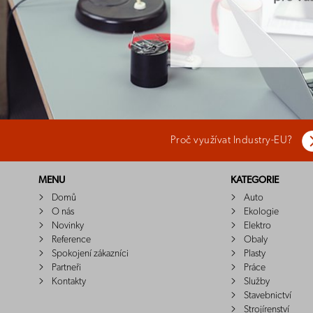
Proč využívat Industry-EU?
MENU
KATEGORIE
Domů
Auto
O nás
Ekologie
Novinky
Elektro
Reference
Obaly
Spokojení zákazníci
Plasty
Partneři
Práce
Kontakty
Služby
Stavebnictví
Strojírenství