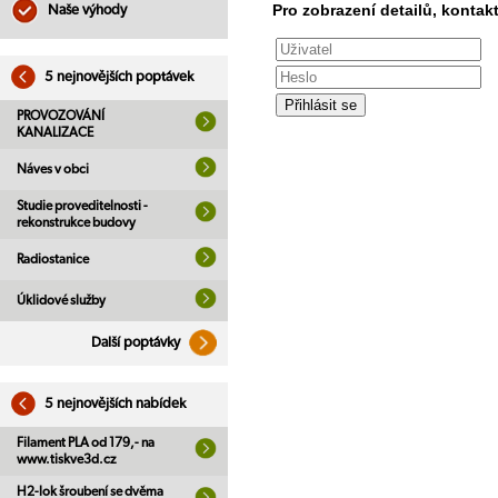
Pro zobrazení detailů, kontakt
Naše výhody
5 nejnovějších poptávek
PROVOZOVÁNÍ
KANALIZACE
Náves v obci
Studie proveditelnosti -
rekonstrukce budovy
Radiostanice
Úklidové služby
Další poptávky
5 nejnovějších nabídek
Filament PLA od 179,- na
www.tiskve3d.cz
H2-lok šroubení se dvěma