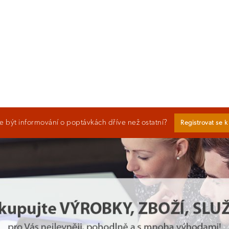
 být informování o poptávkách dříve než ostatní?
Registrovat se 