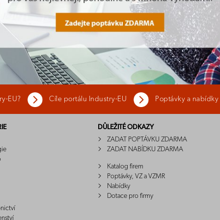
try-EU?
Cíle portálu Industry-EU
Poptávky a nabídky
IE
DŮLEŽITÉ ODKAZY
ZADAT POPTÁVKU ZDARMA
gie
ZADAT NABÍDKU ZDARMA
o
Katalog firem
Poptávky, VZ a VZMR
Nabídky
Dotace pro firmy
nictví
enství