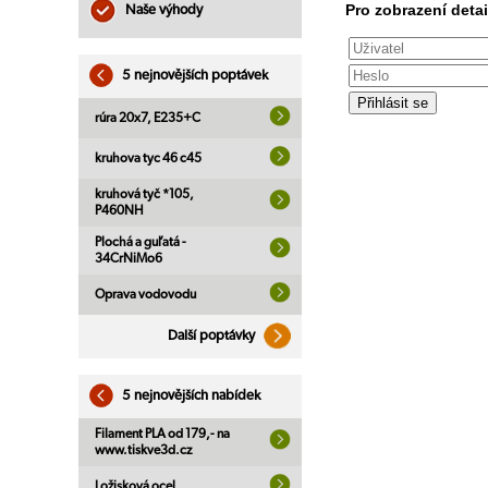
Pro zobrazení detai
Naše výhody
5 nejnovějších poptávek
rúra 20x7, E235+C
kruhova tyc 46 c45
kruhová tyč *105,
P460NH
Plochá a guľatá -
34CrNiMo6
Oprava vodovodu
Další poptávky
5 nejnovějších nabídek
Filament PLA od 179,- na
www.tiskve3d.cz
Ložisková ocel