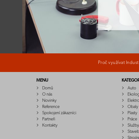
Proč využívat Indus
MENU
KATEGOR
Domů
Auto
O nás
Ekolo
Novinky
Elektr
Reference
Obaly
Spokojení zákazníci
Plasty
Partneři
Práce
Kontakty
Služby
Staveb
Strojír