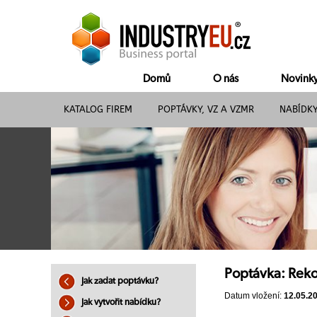
Domů
O nás
Novink
KATALOG FIREM
POPTÁVKY, VZ A VZMR
NABÍDK
Poptávka: Rek
Jak zadat poptávku?
Datum vložení:
12.05.2
Jak vytvořit nabídku?