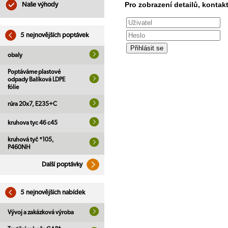
Pro zobrazení detailů, kontakt
Naše výhody
5 nejnovějších poptávek
obaly
Poptáváme plastové
odpady Balíková LDPE
fólie
rúra 20x7, E235+C
kruhova tyc 46 c45
kruhová tyč *105,
P460NH
Další poptávky
5 nejnovějších nabídek
Vývoj a zakázková výroba