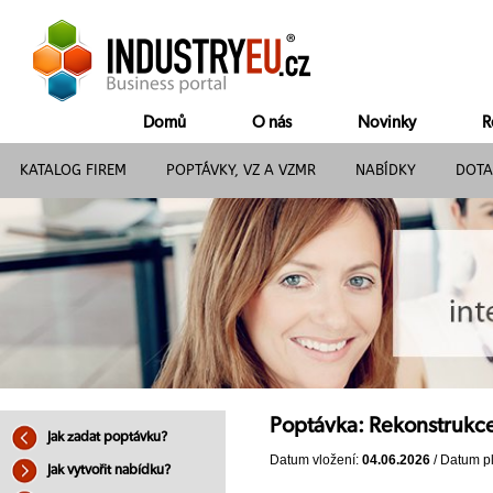
Domů
O nás
Novinky
R
KATALOG FIREM
POPTÁVKY, VZ A VZMR
NABÍDKY
DOTA
Poptávka: Rekonstrukce 
Jak zadat poptávku?
Datum vložení:
04.06.2026
/ Datum pl
Jak vytvořit nabídku?