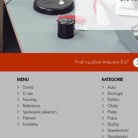
Proč využívat Industry-EU?
MENU
KATEGORIE
Domů
Auto
O nás
Ekologie
Novinky
Elektro
Reference
Obaly
Spokojení zákazníci
Plasty
Partneři
Práce
Kontakty
Služby
Stavebnictví
Strojírenství