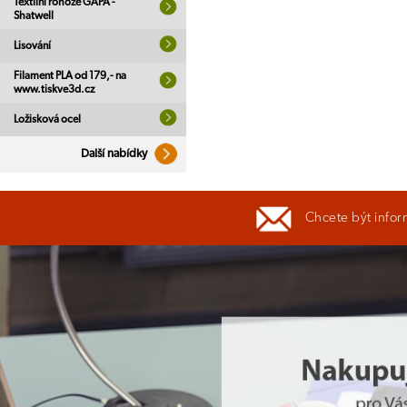
Textilní rohože GAPA -
Shatwell
Lisování
Filament PLA od 179,- na
www.tiskve3d.cz
Ložisková ocel
Další nabídky
Chcete být infor