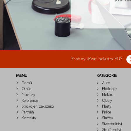
Proč využívat Industry-EU?
MENU
KATEGORIE
Domů
Auto
O nás
Ekologie
Novinky
Elektro
Reference
Obaly
Spokojení zákazníci
Plasty
Partneři
Práce
Kontakty
Služby
Stavebnictví
Strojírenství