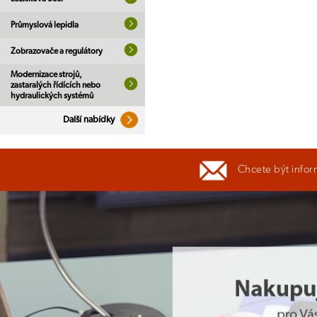
Průmyslová lepidla
Zobrazovače a regulátory
Modernizace strojů,
zastaralých řídících nebo
hydraulických systémů
Další nabídky
Chcete být infor