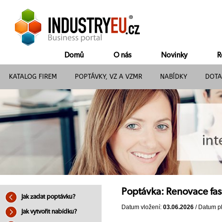
Domů
O nás
Novinky
R
KATALOG FIREM
POPTÁVKY, VZ A VZMR
NABÍDKY
DOTA
Poptávka: Renovace fa
Jak zadat poptávku?
Datum vložení:
03.06.2026
/ Datum pl
Jak vytvořit nabídku?