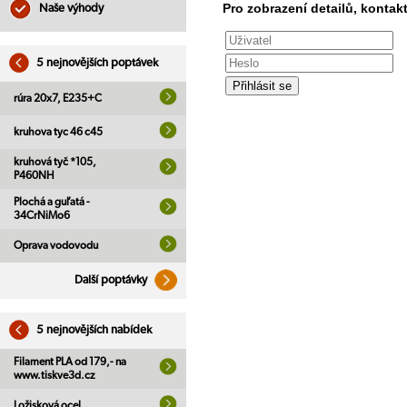
Pro zobrazení detailů, kontakt
Naše výhody
5 nejnovějších poptávek
rúra 20x7, E235+C
kruhova tyc 46 c45
kruhová tyč *105,
P460NH
Plochá a guľatá -
34CrNiMo6
Oprava vodovodu
Další poptávky
5 nejnovějších nabídek
Filament PLA od 179,- na
www.tiskve3d.cz
Ložisková ocel