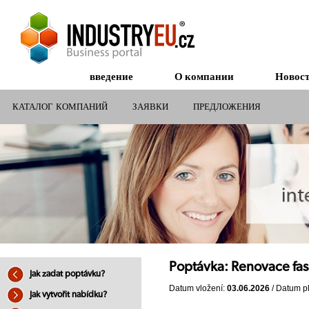
введение
О компании
Новос
КАТАЛОГ КОМПАНИЙ
ЗАЯВКИ
ПРЕДЛОЖЕНИЯ
СУБСИДИИ ДЛЯ КОМПАНИЙ
Poptávka: Renovace fa
Jak zadat poptávku?
Datum vložení:
03.06.2026
/ Datum pl
Jak vytvořit nabídku?