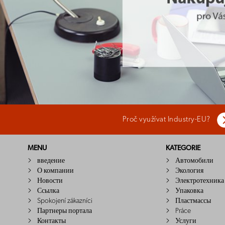
Proč využívat Industry-EU?
MENU
KATEGORIE
введение
Автомобили
О компании
Экология
Новости
Электротехника
Ссылка
Упаковка
Spokojení zákazníci
Пластмассы
Партнеры портала
Práce
Контакты
Услуги