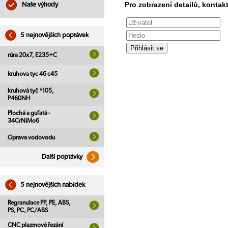
Pro zobrazení detailů, kontakt
Naše výhody
5 nejnovějších poptávek
rúra 20x7, E235+C
kruhova tyc 46 c45
kruhová tyč *105,
P460NH
Plochá a guľatá -
34CrNiMo6
Oprava vodovodu
Další poptávky
5 nejnovějších nabídek
Regranulace PP, PE, ABS,
PS, PC, PC/ABS
CNC plazmové řezání