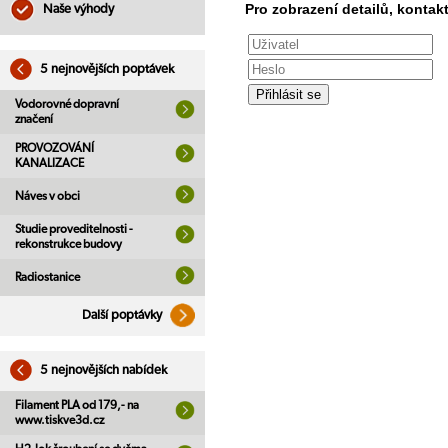
Pro zobrazení detailů, kontakt
Naše výhody
5 nejnovějších poptávek
Vodorovné dopravní
značení
PROVOZOVÁNÍ
KANALIZACE
Náves v obci
Studie proveditelnosti -
rekonstrukce budovy
Radiostanice
Další poptávky
5 nejnovějších nabídek
Filament PLA od 179,- na
www.tiskve3d.cz