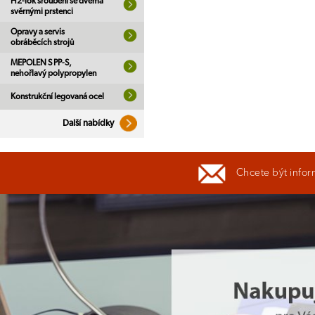
H2-lok šroubení se dvěma
svěrnými prstenci
Opravy a servis
obráběcích strojů
MEPOLEN S PP-S,
nehořlavý polypropylen
Konstrukční legovaná ocel
Další nabídky
Chcete být infor