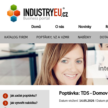
Domů
O nás
Novinky
R
KATALOG FIREM
POPTÁVKY, VZ A VZMR
NABÍDKY
DOTA
Poptávka: TDS - Domov 
Jak zadat poptávku?
Datum vložení:
14.05.2026
/ Datum pl
Jak vytvořit nabídku?