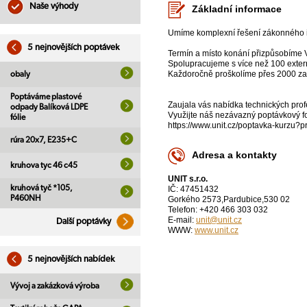
Naše výhody
Základní informace
Umíme komplexní řešení zákonného i
5 nejnovějších poptávek
Termín a místo konání přizpůsobíme
Spolupracujeme s více než 100 externí
Každoročně proškolíme přes 2000 zam
obaly
Poptáváme plastové
Zaujala vás nabídka technických pro
odpady Balíková LDPE
Využijte náš nezávazný poptávkový f
fólie
https://www.unit.cz/poptavka-ku
rúra 20x7, E235+C
Adresa a kontakty
kruhova tyc 46 c45
UNIT s.r.o.
kruhová tyč *105,
IČ: 47451432
P460NH
Gorkého 2573,Pardubice,530 02
Telefon: +420 466 303 032
E-mail:
unit@unit.cz
Další poptávky
WWW:
www.unit.cz
5 nejnovějších nabídek
Vývoj a zakázková výroba