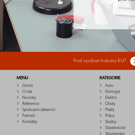
Proč využívat Industry-EU?
MENU
KATEGORIE
Domů
Auto
O nás
Ekologie
Novinky
Elektro
Reference
Obaly
Spokojení zákazníci
Plasty
Partneři
Práce
Kontakty
Služby
Stavebnictví
Strojírenství