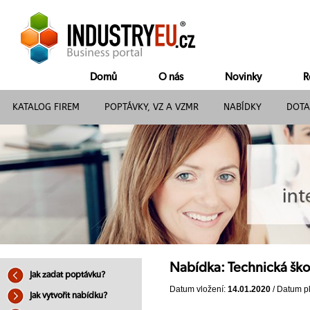
Domů
O nás
Novinky
R
KATALOG FIREM
POPTÁVKY, VZ A VZMR
NABÍDKY
DOTA
Nabídka: Technická škol
Jak zadat poptávku?
Datum vložení:
14.01.2020
/ Datum pl
Jak vytvořit nabídku?