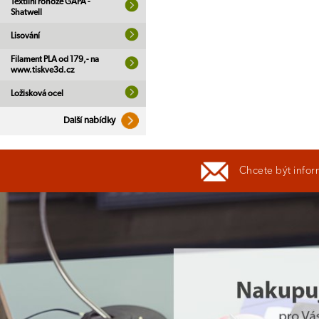
Textilní rohože GAPA -
Shatwell
Lisování
Filament PLA od 179,- na
www.tiskve3d.cz
Ložisková ocel
Další nabídky
Chcete být infor