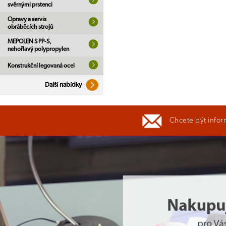
svěrnými prstenci
Opravy a servis
obráběcích strojů
MEPOLEN S PP-S,
nehořlavý polypropylen
Konstrukční legovaná ocel
Další nabídky
Chcete být infor