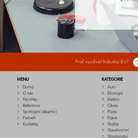
Proč využívat Industry-EU?
MENU
KATEGORIE
Domů
Auto
O nás
Ekologie
Novinky
Elektro
Reference
Obaly
Spokojení zákazníci
Plasty
Partneři
Práce
Kontakty
Služby
Stavebnictví
Strojírenství