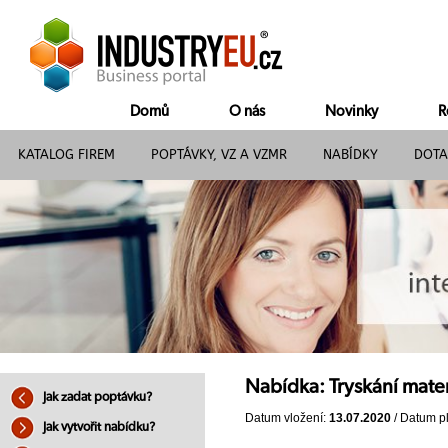
Domů
O nás
Novinky
R
KATALOG FIREM
POPTÁVKY, VZ A VZMR
NABÍDKY
DOTA
Nabídka: Tryskání mater
Jak zadat poptávku?
Datum vložení:
13.07.2020
/ Datum pl
Jak vytvořit nabídku?