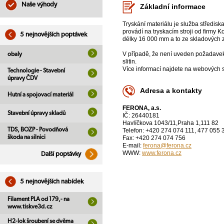
Naše výhody
Základní informace
Tryskání materiálu je služba středisk
provádí na tryskacím stroji od firmy
5 nejnovějších poptávek
délky 16 000 mm a to ze skladových 
V případě, že není uveden požadavek n
obaly
slitin.
Více informací najdete na webových s
Technologie - Stavební
úpravy ČDV
Adresa a kontakty
Hutní a spojovací materiál
FERONA, a.s.
Stavební úpravy skladů
IČ: 26440181
Havlíčkova 1043/11,Praha 1,111 82
TDS, BOZP - Povodňová
Telefon: +420 274 074 111, 477 055 
škoda na silnici
Fax: +420 274 074 756
E-mail:
ferona@ferona.cz
WWW:
www.ferona.cz
Další poptávky
5 nejnovějších nabídek
Filament PLA od 179,- na
www.tiskve3d.cz
H2-lok šroubení se dvěma