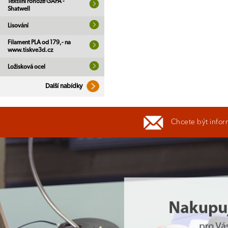
Textilní rohože GAPA -
Shatwell
Lisování
Filament PLA od 179,- na
www.tiskve3d.cz
Ložisková ocel
Další nabídky
Chcete být infor