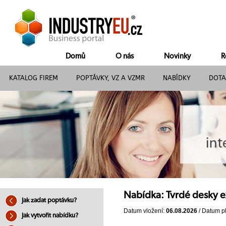
Domů
O nás
Novinky
R
KATALOG FIREM
POPTÁVKY, VZ A VZMR
NABÍDKY
DOTA
Nabídka: Tvrdé desky 
Jak zadat poptávku?
Datum vložení:
06.08.2026
/ Datum pl
Jak vytvořit nabídku?