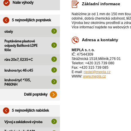
Naše výhody
Základní informace
Nabízíme je od 1 mm do 150 mm tloušt
odolné, dobrá chemická odolnost, těž
5 nejnovějších poptávek
Výroba bez okolnímu prostředí a zdra
Více informací najdete na webových st
obaly
Adresa a kontakty
Poptáváme plastové
odpady Balíková LDPE
MEPLA s. r. o.
fólie
IČ: 47544309
Strážnická 1518,Mělník,276 01
rúra 20x7, E235+C
Telefon: +420 315 739 080
Fax: +420 315 739 085
kruhova tyc 46 c45
E-mail:
riedel@mepla.cz
WWW:
www.mepla.cz
kruhová tyč *105,
P460NH
Další poptávky
5 nejnovějších nabídek
Vývoj a zakázková výroba