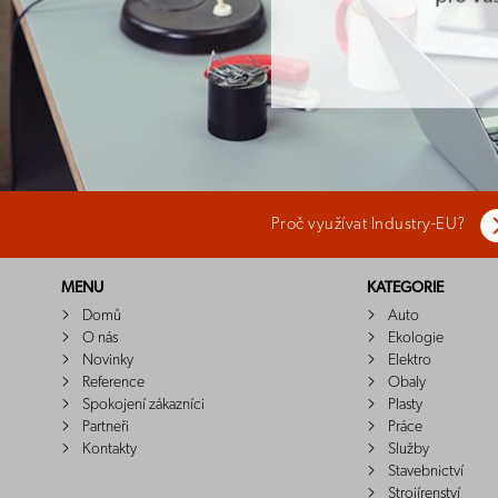
Proč využívat Industry-EU?
MENU
KATEGORIE
Domů
Auto
O nás
Ekologie
Novinky
Elektro
Reference
Obaly
Spokojení zákazníci
Plasty
Partneři
Práce
Kontakty
Služby
Stavebnictví
Strojírenství