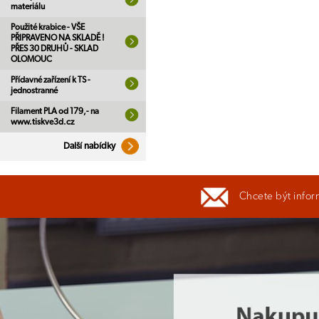
materiálu
Použité krabice - VŠE
PŘIPRAVENO NA SKLADĚ !
PŘES 30 DRUHŮ - SKLAD
OLOMOUC
Přídavné zařízení k TS -
jednostranné
Filament PLA od 179,- na
www.tiskve3d.cz
Další nabídky
Chcete být infor