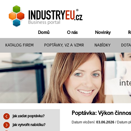
Domů
O nás
Novinky
R
KATALOG FIREM
POPTÁVKY, VZ A VZMR
NABÍDKY
DOTA
Poptávka: Výkon činnos
Jak zadat poptávku?
Datum vložení:
03.06.2026
/ Datum pl
Jak vytvořit nabídku?