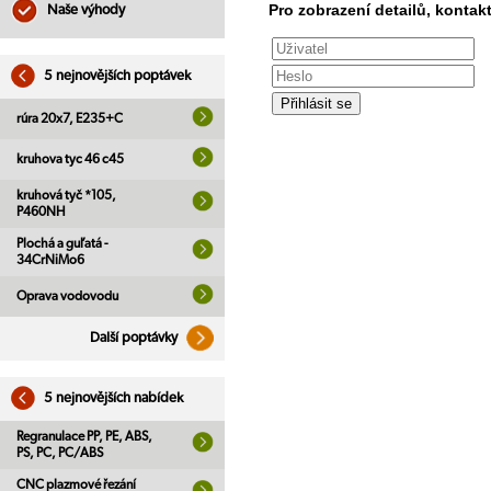
Pro zobrazení detailů, kontakt
Naše výhody
5 nejnovějších poptávek
rúra 20x7, E235+C
kruhova tyc 46 c45
kruhová tyč *105,
P460NH
Plochá a guľatá -
34CrNiMo6
Oprava vodovodu
Další poptávky
5 nejnovějších nabídek
Regranulace PP, PE, ABS,
PS, PC, PC/ABS
CNC plazmové řezání