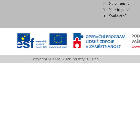
Stavebnictví
Strojírenství
Svařování
Copyright © 2002 - 2026 Industry EU, s.r.o.