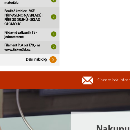
materiálu
Použité krabice - VŠE
PŘIPRAVENO NA SKLADĚ !
PŘES 30 DRUHŮ - SKLAD
OLOMOUC
Přídavné zařízení k TS -
jednostranné
Filament PLA od 179,- na
www.tiskve3d.cz
Další nabídky
Chcete být infor