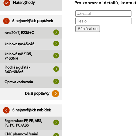
Pro zobrazení detailů, kontakt
Naše výhody
5 nejnovějších poptávek
rúra 20x7, E235+C
kruhova tyc 46 c45
kruhová tyč *105,
P460NH
Plochá a guľatá -
34CrNiMo6
Oprava vodovodu
Další poptávky
5 nejnovějších nabídek
Regranulace PP, PE, ABS,
PS, PC, PC/ABS
CNC plazmové řezání