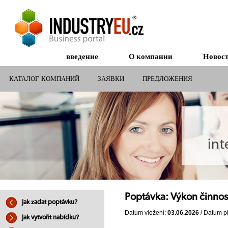
введение
О компании
Новос
КАТАЛОГ КОМПАНИЙ
ЗАЯВКИ
ПРЕДЛОЖЕНИЯ
СУБСИДИИ ДЛЯ КОМПАНИЙ
Poptávka: Výkon činnos
Jak zadat poptávku?
Datum vložení:
03.06.2026
/ Datum pl
Jak vytvořit nabídku?