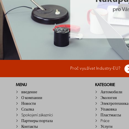
Proč využívat Industry-EU?
MENU
KATEGORIE
введение
Автомобили
О компании
Экология
Новости
Электротехника
Ссылка
Упаковка
Spokojení zákazníci
Пластмассы
Партнеры портала
Práce
Контакты
Услуги