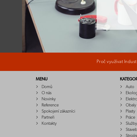
Proč využívat Indus
MENU
KATEGOR
Domů
Auto
O nás
Ekolo
Novinky
Elektr
Reference
Obaly
Spokojení zákazníci
Plasty
Partneři
Práce
Kontakty
Služby
Staveb
Strojír