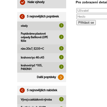
Pro zobrazení detai
Naše výhody
5 nejnovějších poptávek
obaly
Poptáváme plastové
odpady Balíková LDPE
fólie
rúra 20x7, E235+C
kruhova tyc 46 c45
kruhová tyč *105,
P460NH
Další poptávky
5 nejnovějších nabídek
Vývoj a zakázková výroba