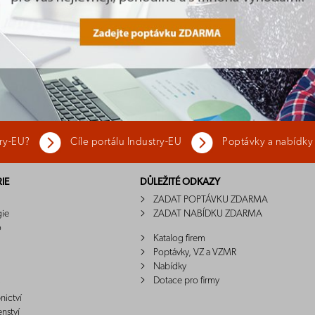
try-EU?
Cíle portálu Industry-EU
Poptávky a nabídky
IE
DŮLEŽITÉ ODKAZY
ZADAT POPTÁVKU ZDARMA
gie
ZADAT NABÍDKU ZDARMA
o
Katalog firem
Poptávky, VZ a VZMR
Nabídky
Dotace pro firmy
nictví
enství