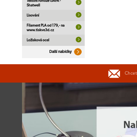
Textilní rohože GAPA -
Shatwell
Lisování
Filament PLA od 179,- na
www.tiskve3d.cz
Ložisková ocel
Další nabídky
Chcete