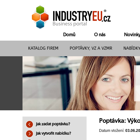
Domů
O nás
Novink
KATALOG FIREM
POPTÁVKY, VZ A VZMR
NABÍDK
Poptávka: Výko
Jak zadat poptávku?
Datum vložení:
03.06.2
Jak vytvořit nabídku?