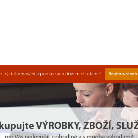
 být informování o poptávkách dříve než ostatní?
Registrovat se 