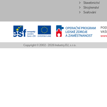
Stavebnictví
Strojírenství
Svařování
Copyright © 2002 - 2026 Industry EU, s.r.o.