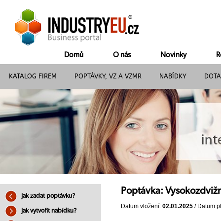
Domů
O nás
Novinky
R
KATALOG FIREM
POPTÁVKY, VZ A VZMR
NABÍDKY
DOTA
Poptávka: Vysokozdvižn
Jak zadat poptávku?
Datum vložení:
02.01.2025
/ Datum pl
Jak vytvořit nabídku?