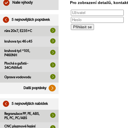
Pro zobrazení detailů, kontakt
Naše výhody
5 nejnovějších poptávek
rúra 20x7, E235+C
kruhova tyc 46 c45
kruhová tyč *105,
P460NH
Plochá a guľatá -
34CrNiMo6
Oprava vodovodu
Další poptávky
5 nejnovějších nabídek
Regranulace PP, PE, ABS,
PS, PC, PC/ABS
CNC plazmové řezání