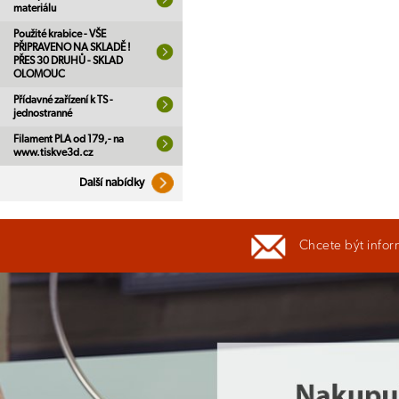
materiálu
Použité krabice - VŠE
PŘIPRAVENO NA SKLADĚ !
PŘES 30 DRUHŮ - SKLAD
OLOMOUC
Přídavné zařízení k TS -
jednostranné
Filament PLA od 179,- na
www.tiskve3d.cz
Další nabídky
Chcete být infor