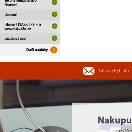
Textilní rohože GAPA -
Shatwell
Lisování
Filament PLA od 179,- na
www.tiskve3d.cz
Ložisková ocel
Další nabídky
Chcete být infor