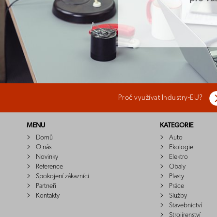
Proč využívat Industry-EU?
MENU
KATEGORIE
Domů
Auto
O nás
Ekologie
Novinky
Elektro
Reference
Obaly
Spokojení zákazníci
Plasty
Partneři
Práce
Kontakty
Služby
Stavebnictví
Strojírenství