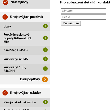
Pro zobrazení detailů, kontakt
Naše výhody
5 nejnovějších poptávek
obaly
Poptáváme plastové
odpady Balíková LDPE
fólie
rúra 20x7, E235+C
kruhova tyc 46 c45
kruhová tyč *105,
P460NH
Další poptávky
5 nejnovějších nabídek
Vývoj a zakázková výroba