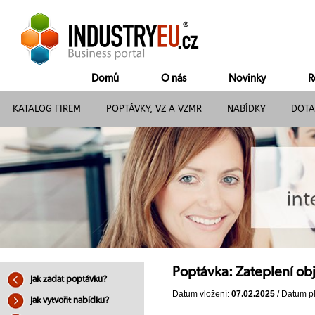
Domů
O nás
Novinky
R
KATALOG FIREM
POPTÁVKY, VZ A VZMR
NABÍDKY
DOTA
Poptávka: Zateplení ob
Jak zadat poptávku?
Datum vložení:
07.02.2025
/ Datum pl
Jak vytvořit nabídku?