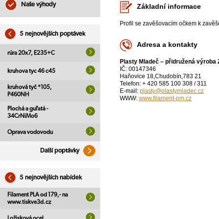
Naše výhody
Základní informace
Profil se zavěšovacím očkem k zavěše
5 nejnovějších poptávek
Adresa a kontakty
rúra 20x7, E235+C
Plasty Mladeč – přidružená výroba
IČ: 00147346
kruhova tyc 46 c45
Haňovice 18,Chudobín,783 21
Telefon: + 420 585 100 308 / 311
kruhová tyč *105,
E-mail:
plasty@plastymladec.cz
P460NH
WWW:
www.filament-pm.cz
Plochá a guľatá -
34CrNiMo6
Oprava vodovodu
Další poptávky
5 nejnovějších nabídek
Filament PLA od 179,- na
www.tiskve3d.cz
Ložisková ocel