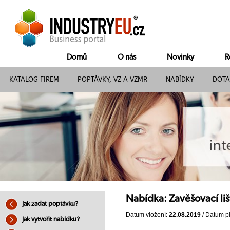
Domů
O nás
Novinky
R
KATALOG FIREM
POPTÁVKY, VZ A VZMR
NABÍDKY
DOTA
Nabídka: Zavěšovací liš
Jak zadat poptávku?
Datum vložení:
22.08.2019
/ Datum pl
Jak vytvořit nabídku?