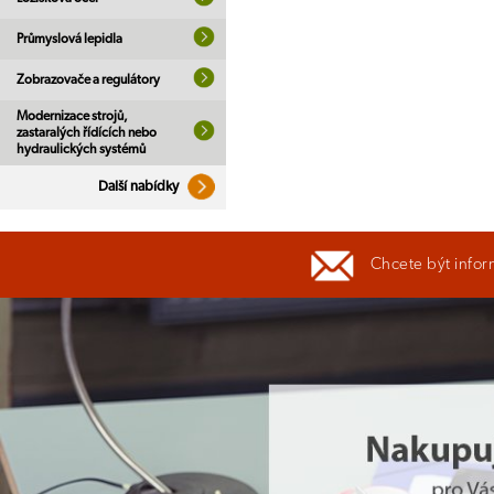
Průmyslová lepidla
Zobrazovače a regulátory
Modernizace strojů,
zastaralých řídících nebo
hydraulických systémů
Další nabídky
Chcete být infor