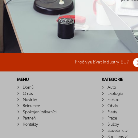
Proč využívat Industry-EU?
MENU
KATEGORIE
Domů
Auto
O nás
Ekologie
Novinky
Elektro
Reference
Obaly
Spokojení zákazníci
Plasty
Partneři
Práce
Kontakty
Služby
Stavebnictví
Strojírenství