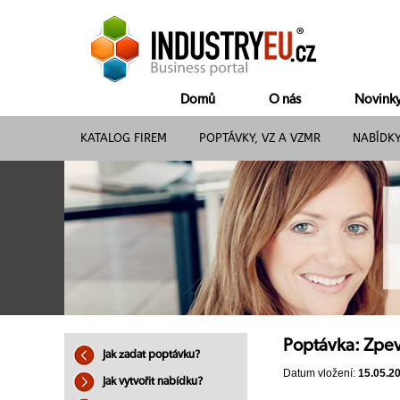
Domů
O nás
Novink
KATALOG FIREM
POPTÁVKY, VZ A VZMR
NABÍDK
Poptávka: Zpev
Jak zadat poptávku?
Datum vložení:
15.05.2
Jak vytvořit nabídku?