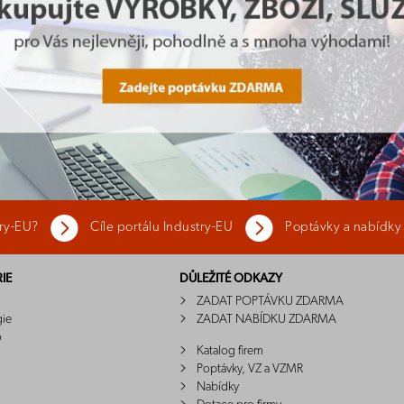
try-EU?
Cíle portálu Industry-EU
Poptávky a nabídky
IE
DŮLEŽITÉ ODKAZY
ZADAT POPTÁVKU ZDARMA
gie
ZADAT NABÍDKU ZDARMA
o
Katalog firem
Poptávky, VZ a VZMR
Nabídky