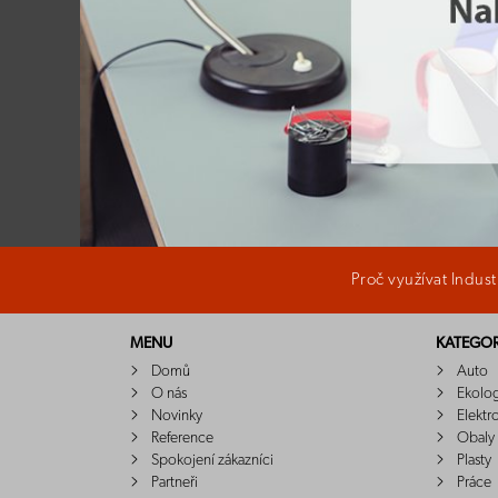
Proč využívat Indus
MENU
KATEGOR
Domů
Auto
O nás
Ekolo
Novinky
Elektr
Reference
Obaly
Spokojení zákazníci
Plasty
Partneři
Práce