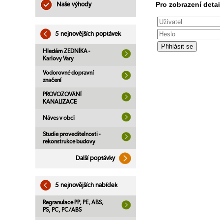
Pro zobrazení detai
Naše výhody
5 nejnovějších poptávek
Hledám ZEDNÍKA -
Karlovy Vary
Vodorovné dopravní
značení
PROVOZOVÁNÍ
KANALIZACE
Náves v obci
Studie proveditelnosti -
rekonstrukce budovy
Další poptávky
5 nejnovějších nabídek
Regranulace PP, PE, ABS,
PS, PC, PC/ABS