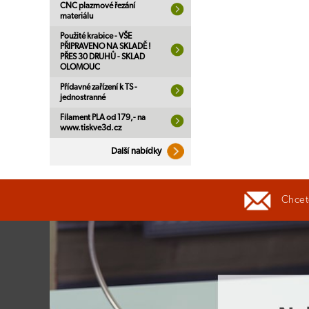
CNC plazmové řezání
materiálu
Použité krabice - VŠE
PŘIPRAVENO NA SKLADĚ !
PŘES 30 DRUHŮ - SKLAD
OLOMOUC
Přídavné zařízení k TS -
jednostranné
Filament PLA od 179,- na
www.tiskve3d.cz
Další nabídky
Chcete