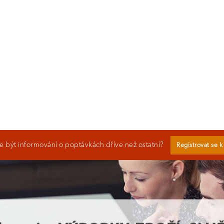
 být informování o poptávkách dříve než ostatní?
Registrovat se 