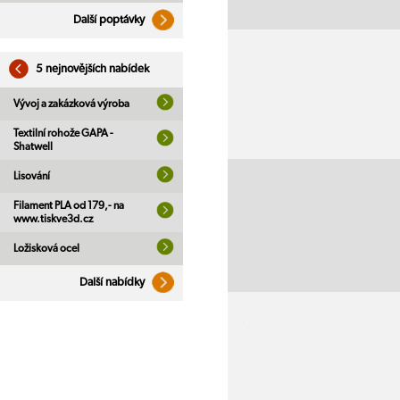
Další poptávky
5 nejnovějších nabídek
Vývoj a zakázková výroba
Textilní rohože GAPA -
Shatwell
Lisování
Filament PLA od 179,- na
www.tiskve3d.cz
Ložisková ocel
Další nabídky