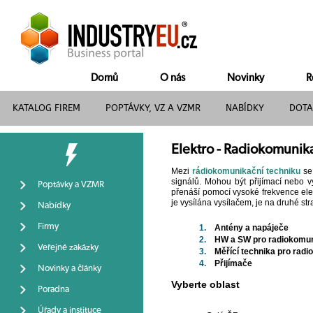
Domů
O nás
Novinky
R
KATALOG FIREM
POPTÁVKY, VZ A VZMR
NABÍDKY
DOTA
Elektro - Radiokomunik
Mezi
rádiokomunikační techniku
se 
signálů. Mohou být přijímací nebo v
Poptávky a VZMR
přenáší pomocí vysoké frekvence ele
je vysílána vysílačem, je na druhé s
Nabídky
Firmy
1.
Antény a napáječe
2.
HW a SW pro radiokomu
Veřejné zakázky
3.
Měřící technika pro rad
4.
Přijímače
Novinky a články
Vyberte oblast
Poradna
Úřady a instituce