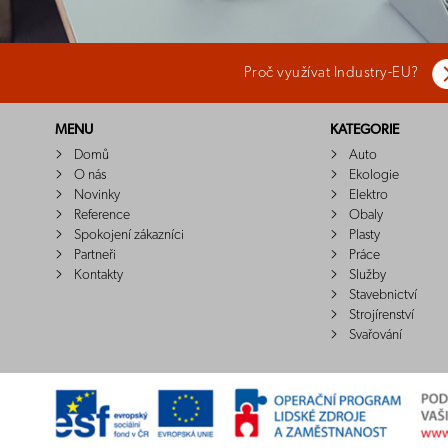
Proč využívat Industry-EU?
MENU
KATEGORIE
Domů
Auto
O nás
Ekologie
Novinky
Elektro
Reference
Obaly
Spokojení zákazníci
Plasty
Partneři
Práce
Kontakty
Služby
Stavebnictví
Strojírenství
Svařování