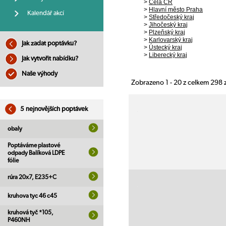
>
Celá ČR
>
Hlavní město Praha
Kalendář akcí
>
Středočeský kraj
>
Jihočeský kraj
>
Plzeňský kraj
>
Karlovarský kraj
Jak zadat poptávku?
>
Ústecký kraj
>
Liberecký kraj
Jak vytvořit nabídku?
Naše výhody
Zobrazeno 1 - 20 z celkem 298
5 nejnovějších poptávek
obaly
Poptáváme plastové
odpady Balíková LDPE
fólie
rúra 20x7, E235+C
kruhova tyc 46 c45
kruhová tyč *105,
P460NH