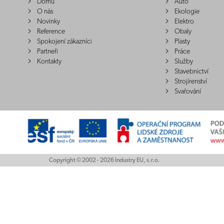
Domů
Auto
O nás
Ekologie
Novinky
Elektro
Reference
Obaly
Spokojení zákazníci
Plasty
Partneři
Práce
Kontakty
Služby
Stavebnictví
Strojírenství
Svařování
Copyright © 2002 - 2026 Industry EU, s.r.o.