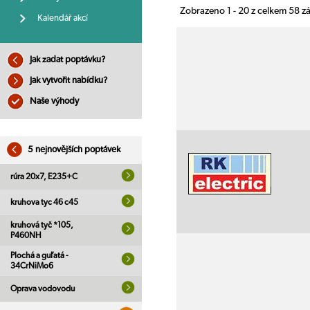
Zobrazeno 1 - 20 z celkem 58 
Kalendář akcí
Jak zadat poptávku?
Jak vytvořit nabídku?
Naše výhody
5 nejnovějších poptávek
rúra 20x7, E235+C
kruhova tyc 46 c45
kruhová tyč *105,
P460NH
Plochá a guľatá -
34CrNiMo6
Oprava vodovodu