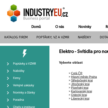
Domů
O nás
Novinky
R
KATALOG FIREM
POPTÁVKY, VZ A VZMR
NABÍDKY
DOTA
Elektro - Svítidla pro n
Vyberte oblast
Poptávky a VZMR
Nabídky
>
Celá ČR
>
Hlavní město Praha
Firmy
>
Středočeský kraj
>
Jihočeský kraj
Veřejné zakázky
>
Plzeňský kraj
>
Karlovarský kraj
Novinky a články
>
Ústecký kraj
>
Liberecký kraj
Poradna
Úřady a instituce